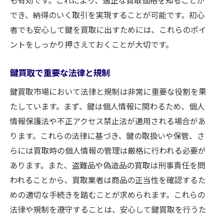
需要予測を活用した長期的な鍵買取戦略
でき、納得のいく取引を実現することが可能です。初心
者でも安心して鍵を買取に出すためには、これらのポイ
鍵の買取革命を成功に導く情報収集の重要性
ントをしっかり押さえておくことが大切です。
鍵買取における情報収集の基本
信頼できる情報源を見つける方法
鍵買取で重要な法律と規制
鍵市場の動向をリアルタイムで把握するツ
鍵買取市場において法律と規制は非常に重要な役割を果
ール
たしています。まず、鍵は個人情報に関わるため、個人
情報分析を通じた買取価格の予測
情報保護法や不正アクセス禁止法が適用される場合があ
最新の買取情報を入手するためのネットワ
ります。これらの法律に基づき、鍵の取扱いや保管、さ
ーク構築
らには買取時の個人情報の管理は厳格に行われる必要が
情報収集が買取成功に結びつく理由
あります。また、盗難品や偽造品の買取は刑事責任を問
われることから、買取業者は商品の正当性を確認するた
めの適切な手続きを踏むことが求められます。これらの
法律や規制を遵守することは、安心して鍵買取を行うた