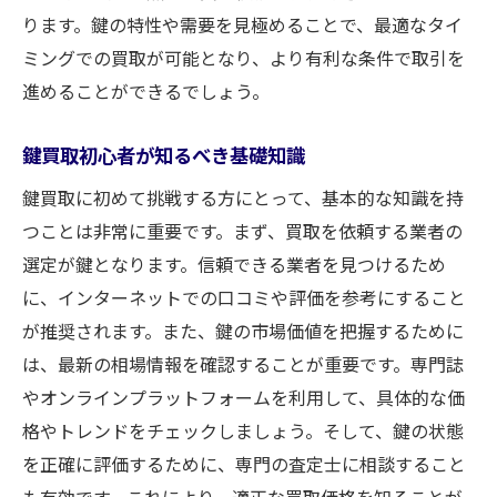
市場価値を見極めた鍵買取の成功法則
ります。鍵の特性や需要を見極めることで、最適なタイ
鍵の市場価値を正確に把握する方法
ミングでの買取が可能となり、より有利な条件で取引を
鍵買取の成功事例から学ぶ市場分析
進めることができるでしょう。
市場価値が変動する要因とその予測
鍵買取初心者が知るべき基礎知識
鍵の価値を最大化するための戦略
買取業者に提示する理想的な価格設定
鍵買取に初めて挑戦する方にとって、基本的な知識を持
市場価値を考慮した売却タイミングの選び
つことは非常に重要です。まず、買取を依頼する業者の
方
選定が鍵となります。信頼できる業者を見つけるため
に、インターネットでの口コミや評価を参考にすること
需要と供給のタイミングを活かす鍵買取戦略
が推奨されます。また、鍵の市場価値を把握するために
市場の需要と供給を分析する方法
は、最新の相場情報を確認することが重要です。専門誌
タイミングを見極めた鍵の売却戦略
やオンラインプラットフォームを利用して、具体的な価
需要が高まる季節性を考慮した買取計画
格やトレンドをチェックしましょう。そして、鍵の状態
供給過多を避けるための在庫管理
を正確に評価するために、専門の査定士に相談すること
競争相手の動向を把握する重要性
も有効です。これにより、適正な買取価格を知ることが