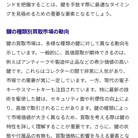
ンドを把握することは、鍵を手放す際に最適なタイミン
買取価値を守るためのカタログや証明書の
グを見極めるための重要な要素となるでしょう。
保管
状態維持のための鍵収納方法
鍵の種類別買取市場の動向
長期保管の際の注意点
鍵の買取市場は、多様な種類の鍵に対して異なる動向を
鍵の希少性を活かす買取交渉のテクニック
示しています。一般的に、高価買取が期待できるのは、
希少鍵の市場価値を知るためのリサーチ方
例えばアンティークや製造中止品などの希少価値の高い
法
鍵です。これらはコレクターの間で非常に人気があり、
交渉時に役立つ専門用語の知識
市場での需要が常に一定しています。一方、現代の電子
買取交渉を成功に導くプレゼンテーション
キーやスマートキーも注目されています。特に最新の技
希少性を証明するための証拠書類の準備
術を駆使した鍵は、セキュリティ面や利便性の向上によ
り、高価で取引されることがあります。鍵の種類によっ
価格交渉で押さえるべき心理テクニック
て市場価値が大きく異なるため、買取を考える際は鍵の
買取業者との交渉で失敗しないためのポイ
特性を詳しく理解することが重要です。さらに、鍵の状
ント
態や付属品の有無も、買取価格に影響を与える要素とな