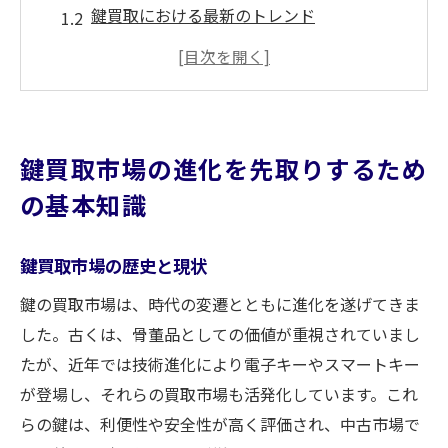
鍵買取における最新のトレンド
鍵の種類別買取市場の動向
鍵買取初心者が知るべき基礎知識
鍵買取で重要な法律と規制
市場変化に対応する鍵買取戦略
鍵買取市場の進化を先取りするため
鍵買取価格を左右する要因とは何か
の基本知識
鍵の希少性が買取価格に与える影響
素材と製造技術の違いが買取価格に及ぼす
鍵買取市場の歴史と現状
影響
鍵の買取市場は、時代の変遷とともに進化を遂げてきま
市場トレンドが鍵買取価格に及ぼす影響
した。古くは、骨董品としての価値が重視されていまし
鍵の使用状況と保管状態が査定額に影響す
たが、近年では技術進化により電子キーやスマートキー
る理由
が登場し、それらの買取市場も活発化しています。これ
鑑定士の視点から見る鍵の価値評価
らの鍵は、利便性や安全性が高く評価され、中古市場で