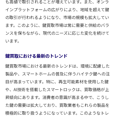
競争率が買取価格に与える影響
も高値で取引されることが増えています。また、オンラ
信頼できる買取業者を選ぶポイントとその重要
インプラットフォームの広がりにより、地域を超えて鍵
性
の取引が行われるようになり、市場の規模も拡大してい
ます。このように、鍵買取市場は常に需要と供給のバラ
優良買取業者を見分けるためのチェックポ
ンスを保ちながら、現代のニーズに応じた変化を続けて
イント
います。
口コミと評判を参考にした業者選びの方法
買取業者の認可と信頼性を確認する方法
鍵買取における最新のトレンド
専門性の高い買取業者の特徴
鍵買取市場における最新のトレンドは、環境に配慮した
業者選びで失敗しないための注意点
製品や、スマートホームの普及に伴うハイテク鍵への注
買取契約にあたっての重要な確認事項
目が高まっています。特に、再生可能素材を使用した鍵
買取大吉が推奨する鍵保管の最適な方法
や、AI技術を搭載したスマートロックは、買取価格が上
鍵の劣化を防ぐための保管環境
昇傾向にあります。消費者の意識が高まる中で、こうし
買取価格を保つための定期的な鍵の手入れ
た鍵の需要は拡大しており、買取業者もこれらの製品を
積極的に取り扱うようになっています。このようなトレ
鍵の保管におけるセキュリティ対策