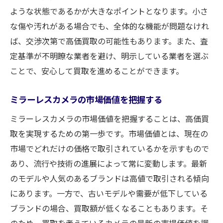
信頼できる店舗の特徴
ような状態であるかが大きなポイントとなります。小さ
顧客サービスが充実している店舗
な傷や汚れがある場合でも、全体的な機能が問題なけれ
買取実績の豊富な店舗を選ぶ
ば、交渉次第で高価買取の可能性もあります。また、査
アフターサービスの充実度
定基準が不明瞭な業者を避け、明示している業者を選ぶ
ことで、安心して買取を進めることができます。
専門知識を持つスタッフがいる店舗
地域に密着した店舗の利点
ミラーレスカメラの市場価値を把握する
ミラーレスカメラを賢く売却するための福山市
ミラーレスカメラの市場価値を把握することは、高価買
駅家町中島のガイド
取を実現するための第一歩です。市場価値とは、現在の
地域の買取事情を把握する
市場でどれだけの価格で取引されているかを示すもので
効率的な売却のための事前準備
あり、流行や技術の進展によって常に変動します。最新
買取査定でチェックすべき項目
のモデルや人気のあるブランドは高値で取引される傾向
複数の店舗を比較検討する
にあります。一方で、古いモデルや需要が低下している
最適な売却タイミングを知る
ブランドの場合、買取額が低くなることもあります。そ
賢い取引のための戦略
のため、買取を考えているカメラの最新の市場価値を調