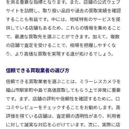
買取時の注意点を知る
を測る重要な指標となります。また、店舗の公式ウェブ
買取価格を最大化するためのミラーレスカメラ
サイトを訪問し、取り扱い品目や過去の買取実績を確認
の選び方
することも有益です。中には、地域特有のサービスを提
供している店舗もあるため、これらの情報を集めること
人気ブランドのトレンドをチェック
で、最適な買取先を選ぶことができます。加えて、複数
カメラの状態が価格に与える影響
の店舗で査定を受けることで、相場を把握しやすくな
アクセサリーの有無が買取価格を左右
り、より高価な買取を実現する道が拓けるでしょう。
最新モデルと旧モデルの比較
市場需要を見据えた選択
信頼できる買取業者の選び方
高価買取に繋がるカメラの特徴
信頼できる買取業者を選ぶことは、ミラーレスカメラを
高価買取の秘訣！福山市でのミラーレスカメラ
福山市駅家町中島で高価買取してもらう上で非常に重要
取引のポイント
です。まず、店舗の評判や信頼性を確認するために、口
事前の査定準備が重要
コミやレビューをチェックすることをお勧めします。高
取引前に相場を把握する
評価を得ている店舗は、査定額の透明性があり、利用者
に対して誠実な対応を心がけています。次に、実際に店
交渉のタイミングを見極める