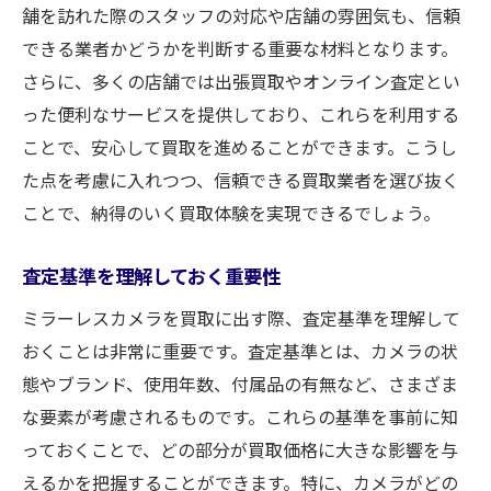
舗を訪れた際のスタッフの対応や店舗の雰囲気も、信頼
査定に影響を与える要素を理解
できる業者かどうかを判断する重要な材料となります。
書類や保証書の準備
さらに、多くの店舗では出張買取やオンライン査定とい
信頼性のある取引先を選ぶ
った便利なサービスを提供しており、これらを利用する
駅家町中島でミラーレスカメラを手放す際の注
ことで、安心して買取を進めることができます。こうし
意点とアドバイス
た点を考慮に入れつつ、信頼できる買取業者を選び抜く
買取契約の内容を確認する
ことで、納得のいく買取体験を実現できるでしょう。
トラブルを避けるための事前確認
査定基準を理解しておく重要性
買取時の交渉ポイント
査定前にチェックすべき箇所
ミラーレスカメラを買取に出す際、査定基準を理解して
おくことは非常に重要です。査定基準とは、カメラの状
買取の流れを理解しておく
態やブランド、使用年数、付属品の有無など、さまざま
安全な取引のためのガイドライン
な要素が考慮されるものです。これらの基準を事前に知
福山市で安心して買取を依頼できるミラーレス
っておくことで、どの部分が買取価格に大きな影響を与
カメラ店舗の特徴
えるかを把握することができます。特に、カメラがどの