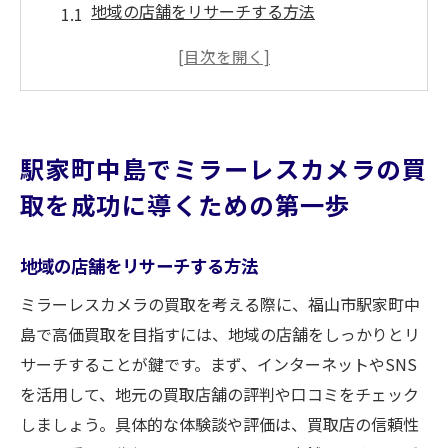
地域の店舗をリサーチする方法
信頼できる買取業者の選び方
査定基準を理解しておく重要性
ミラーレスカメラの市場価値を把握する
買取前に準備すべきこと
駅家町中島でミラーレスカメラの買
査定時のポイントを押さえる
取を成功に導くための第一歩
福山市の隠れた名店でミラーレスカメラを高価
買取する方法
地域の店舗をリサーチする方法
口コミを活用した店舗選び
ミラーレスカメラの買取を考える際に、福山市駅家町中
買取価格を引き上げる交渉術
島で高価買取を目指すには、地域の店舗をしっかりとリ
季節やタイミングを見極める
サーチすることが鍵です。まず、インターネットやSNS
プロの査定士に依頼するメリット
を活用して、地元の買取店舗の評判や口コミをチェック
隠れた優良店舗を探すコツ
しましょう。具体的な体験談や評価は、買取店の信頼性