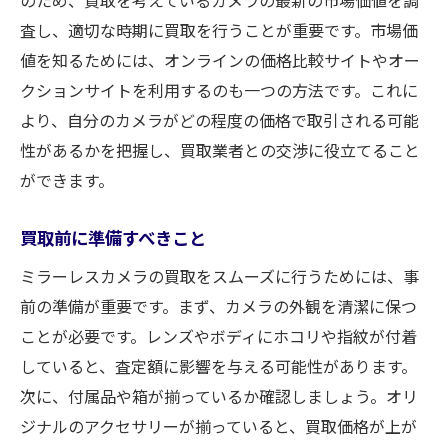
査し、適切な時期に買取を行うことが重要です。市場価
地域特性を活かしたミラーレスカメラ買取の成
値を知るためには、オンラインの価格比較サイトやオー
功術
クションサイトを利用するのも一つの方法です。これに
地元密着型店舗を活用する
より、自分のカメラがどの程度の価格で取引される可能
地域特有のニーズを理解する
性があるかを把握し、買取業者との交渉に役立てること
地元のイベントを活用した買取方法
ができます。
ローカルマーケットを知る利点
地域の口コミを活用する
買取前に準備すべきこと
地域限定の買取キャンペーンをチェック
ミラーレスカメラの買取をスムーズに行うためには、事
前の準備が重要です。まず、カメラの外観を清潔に保つ
ことが必要です。レンズやボディにホコリや指紋が付着
していると、査定額に影響を与える可能性があります。
次に、付属品や箱が揃っているか確認しましょう。オリ
ジナルのアクセサリーが揃っていると、買取価格が上が