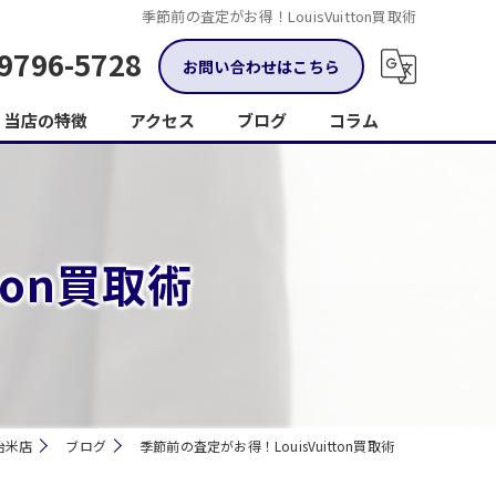
季節前の査定がお得！LouisVuitton買取術
9796-5728
お問い合わせはこちら
当店の特徴
アクセス
ブログ
コラム
金
ブランド品
ton買取術
ジュエリー
時計
トレーディングカード
治米店
ブログ
季節前の査定がお得！LouisVuitton買取術