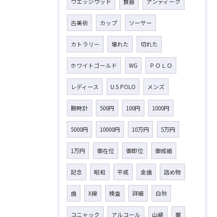
ウエッジウッド
食器
アンティーク
古美術
カップ
ソーサー
カトラリー
壊れた
切れた
ホワイトゴールド
WG
ＰＯＬＯ
レディース
U.S POLO
メンズ
腕時計
500円
100円
1000円
5000円
10000円
10万円
5万円
1万円
御在位
御即位
御成婚
記念
昭和
平成
金歯
詰め物
歯
X線
検査
詳細
白秋
コニャック
アルコール
山崎
響