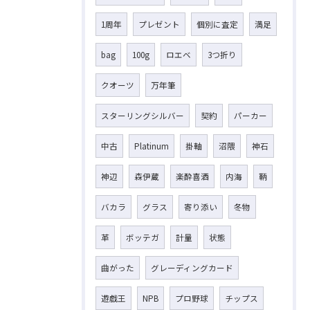
1周年
プレゼント
個別に査定
満足
bag
100g
ロエベ
3つ折り
クオーツ
万年筆
スターリングシルバー
契約
パーカー
中古
Platinum
掛軸
沼隈
神石
神辺
森伊蔵
楽酔喜酒
内海
鞆
バカラ
グラス
寄り添い
冬物
革
ボッテガ
計量
状態
曲がった
グレーディングカード
遊戯王
NPB
プロ野球
チップス