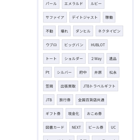
パール
エメラルド
ルビー
サファイア
デイトジャスト
稼働
不動
壊れ
ダンヒル
ネクタイピン
ウブロ
ビッグバン
HUBLOT
トート
ショルダー
２Way
遺品
Pt
シルバー
府中
井原
松永
笠岡
出張買取
JTBトラベルギフト
JTB
旅行券
全国百貨店共通
ギフト券
現金化
おこめ券
図書カード
NEXT
ビール券
UC