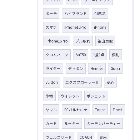
ポーチ
ハイブランド
付属品
スマホ
iPhone15Pro
iPhone
iPhone16Pro
プル取れ
福山買取
クロムハーツ
Au750
1点1点
個別
ライター
デュポン
Hermès
Gucci
vuitton
エクスプローラーⅡ
安心
小物
ウォレット
ポシェット
ヤマル
FCバルセロナ
Topps
Finest
カード
ルーキー
ガーデンパーティー
ヴェルニリード
COACH
お米