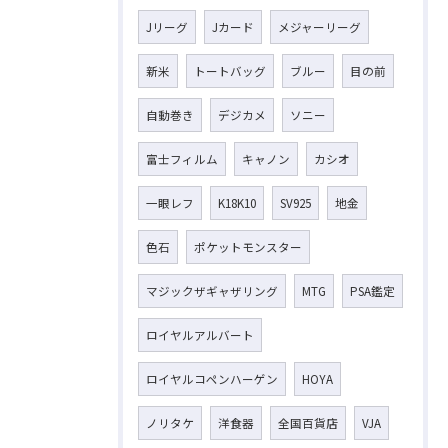
Jリーグ
Jカード
メジャーリーグ
新米
トートバッグ
ブルー
目の前
自動巻き
デジカメ
ソニー
富士フィルム
キャノン
カシオ
一眼レフ
K18K10
SV925
地金
色石
ポケットモンスター
マジックザギャザリング
MTG
PSA鑑定
ロイヤルアルバート
ロイヤルコペンハーゲン
HOYA
ノリタケ
洋食器
全国百貨店
VJA