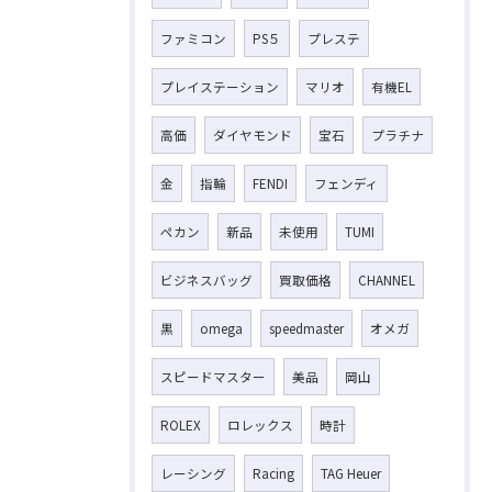
ファミコン
PS５
プレステ
プレイステーション
マリオ
有機EL
高価
ダイヤモンド
宝石
プラチナ
金
指輪
FENDI
フェンディ
ペカン
新品
未使用
TUMI
ビジネスバッグ
買取価格
CHANNEL
黒
omega
speedmaster
オメガ
スピードマスター
美品
岡山
ROLEX
ロレックス
時計
レーシング
Racing
TAG Heuer