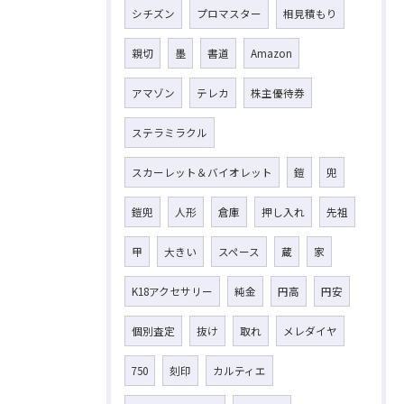
シチズン
プロマスター
相見積もり
親切
墨
書道
Amazon
アマゾン
テレカ
株主優待券
ステラミラクル
スカーレット＆バイオレット
鎧
兜
鎧兜
人形
倉庫
押し入れ
先祖
甲
大きい
スペース
蔵
家
K18アクセサリー
純金
円高
円安
個別査定
抜け
取れ
メレダイヤ
750
刻印
カルティエ