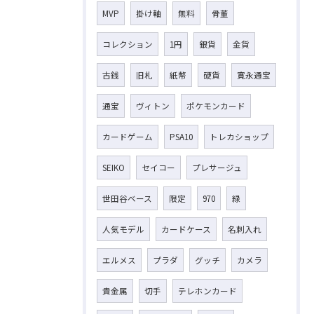
MVP
掛け軸
無料
骨董
コレクション
1円
銀貨
金貨
古銭
旧札
紙幣
硬貨
寛永通宝
通宝
ヴィトン
ポケモンカード
カードゲーム
PSA10
トレカショップ
SEIKO
セイコー
プレサージュ
世田谷ベース
限定
970
緑
人気モデル
カードケース
名刺入れ
エルメス
プラダ
グッチ
カメラ
貴金属
切手
テレホンカード