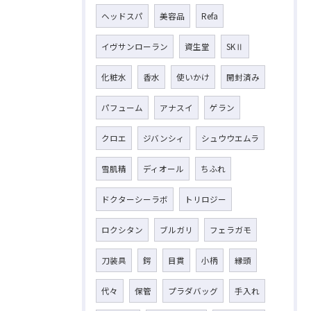
ヘッドスパ
美容品
Refa
イヴサンローラン
資生堂
SKⅡ
化粧水
香水
使いかけ
開封済み
パフューム
アナスイ
ゲラン
クロエ
ジバンシィ
シュウウエムラ
雪肌精
ディオール
ちふれ
ドクターシーラボ
トリロジー
ロクシタン
ブルガリ
フェラガモ
刀装具
鍔
目貫
小柄
縁頭
代々
保管
プラダバッグ
手入れ