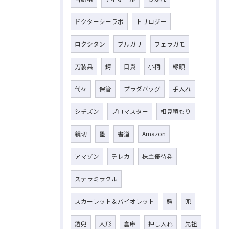
ドクターシーラボ
トリロジー
ロクシタン
ブルガリ
フェラガモ
刀装具
鍔
目貫
小柄
縁頭
代々
保管
プラダバッグ
手入れ
シチズン
プロマスター
相見積もり
親切
墨
書道
Amazon
アマゾン
テレカ
株主優待券
ステラミラクル
スカーレット＆バイオレット
鎧
兜
鎧兜
人形
倉庫
押し入れ
先祖