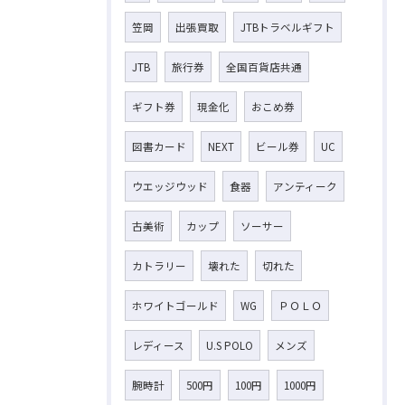
笠岡
出張買取
JTBトラベルギフト
JTB
旅行券
全国百貨店共通
ギフト券
現金化
おこめ券
図書カード
NEXT
ビール券
UC
ウエッジウッド
食器
アンティーク
古美術
カップ
ソーサー
カトラリー
壊れた
切れた
ホワイトゴールド
WG
ＰＯＬＯ
レディース
U.S POLO
メンズ
腕時計
500円
100円
1000円