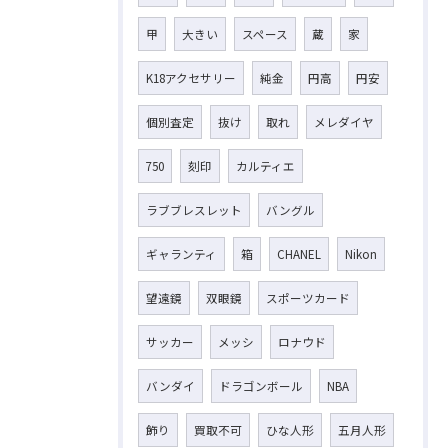
甲
大きい
スペース
蔵
家
K18アクセサリー
純金
円高
円安
個別査定
抜け
取れ
メレダイヤ
750
刻印
カルティエ
ラブブレスレット
バングル
ギャランティ
箱
CHANEL
Nikon
望遠鏡
双眼鏡
スポーツカード
サッカー
メッシ
ロナウド
バンダイ
ドラゴンボール
NBA
飾り
買取不可
ひな人形
五月人形