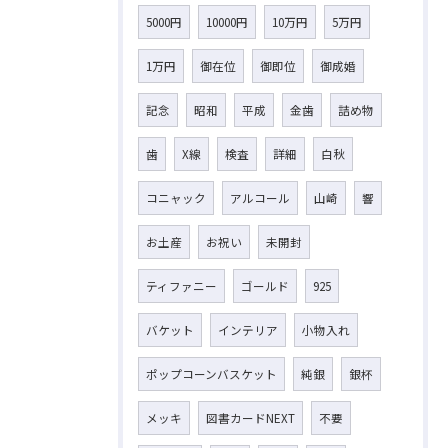
5000円
10000円
10万円
5万円
1万円
御在位
御即位
御成婚
記念
昭和
平成
金歯
詰め物
歯
X線
検査
詳細
白秋
コニャック
アルコール
山崎
響
お土産
お祝い
未開封
ティファニー
ゴールド
925
バケット
インテリア
小物入れ
ポップコーンバスケット
純銀
銀杯
メッキ
図書カードNEXT
不要