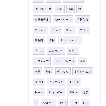
世田谷ベース
限定
970
緑
人気モデル
カードケース
名刺入れ
エルメス
プラダ
グッチ
カメラ
貴金属
切手
テレホンカード
パール
エメラルド
ルビー
サファイア
デイトジャスト
稼働
不動
壊れ
ダンヒル
ネクタイピン
ウブロ
ビッグバン
HUBLOT
トート
ショルダー
２Way
遺品
Pt
シルバー
府中
井原
松永