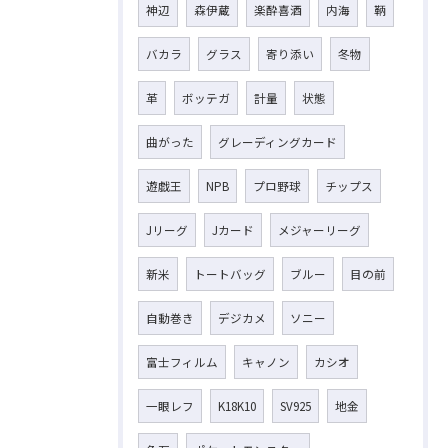
神辺
森伊蔵
楽酔喜酒
内海
鞆
バカラ
グラス
寄り添い
冬物
革
ボッテガ
計量
状態
曲がった
グレーディングカード
遊戯王
NPB
プロ野球
チップス
Jリーグ
Jカード
メジャーリーグ
新米
トートバッグ
ブルー
目の前
自動巻き
デジカメ
ソニー
富士フィルム
キャノン
カシオ
一眼レフ
K18K10
SV925
地金