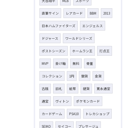
大谷翔平
MLB
スポーツ
直筆サイン
レアカード
BBM
2013
日本ハムファイターズ
エンジェルス
ドジャース
ワールドシリーズ
ポストシーズン
ホームラン王
打点王
MVP
掛け軸
無料
骨董
コレクション
1円
銀貨
金貨
古銭
旧札
紙幣
硬貨
寛永通宝
通宝
ヴィトン
ポケモンカード
カードゲーム
PSA10
トレカショップ
SEIKO
セイコー
プレサージュ