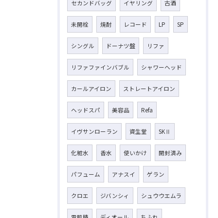
セカンドバッグ
イヤリング
古酒
未開栓
焼酎
レコード
LP
SP
シングル
ドーナツ盤
リファ
リファファインバブル
シャワーヘッド
カールアイロン
ストレートアイロン
ヘッドスパ
美容品
Refa
イヴサンローラン
資生堂
SKⅡ
化粧水
香水
使いかけ
開封済み
パフューム
アナスイ
ゲラン
クロエ
ジバンシィ
シュウウエムラ
雪肌精
ディオール
ちふれ