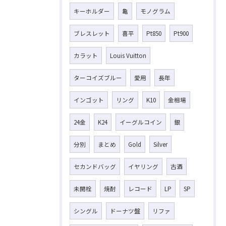
キーホルダー
亀
モノグラム
ブレスレット
喜平
Pt850
Pt900
カラット
Louis Vuitton
ターコイズブルー
愛用
長年
インゴット
リング
K10
金相場
24金
K24
イーグルコイン
銀
分別
まとめ
Gold
Silver
セカンドバッグ
イヤリング
古酒
未開栓
焼酎
レコード
LP
SP
シングル
ドーナツ盤
リファ