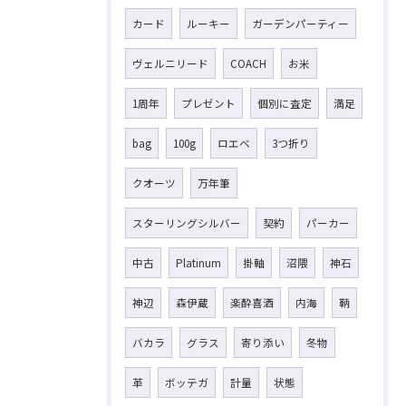
カード
ルーキー
ガーデンパーティー
ヴェルニリード
COACH
お米
1周年
プレゼント
個別に査定
満足
bag
100g
ロエベ
3つ折り
クオーツ
万年筆
スターリングシルバー
契約
パーカー
中古
Platinum
掛軸
沼隈
神石
神辺
森伊蔵
楽酔喜酒
内海
鞆
バカラ
グラス
寄り添い
冬物
革
ボッテガ
計量
状態