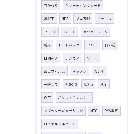
曲がった
グレーディングカード
遊戯王
NPB
プロ野球
チップス
Jリーグ
Jカード
メジャーリーグ
新米
トートバッグ
ブルー
目の前
自動巻き
デジカメ
ソニー
富士フィルム
キャノン
カシオ
一眼レフ
K18K10
SV925
地金
色石
ポケットモンスター
マジックザギャザリング
MTG
PSA鑑定
ロイヤルアルバート