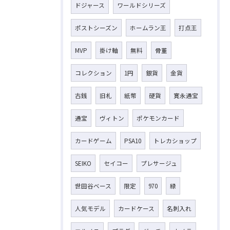
ドジャース
ワールドシリーズ
ポストシーズン
ホームラン王
打点王
MVP
掛け軸
無料
骨董
コレクション
1円
銀貨
金貨
古銭
旧札
紙幣
硬貨
寛永通宝
通宝
ヴィトン
ポケモンカード
カードゲーム
PSA10
トレカショップ
SEIKO
セイコー
プレサージュ
世田谷ベース
限定
970
緑
人気モデル
カードケース
名刺入れ