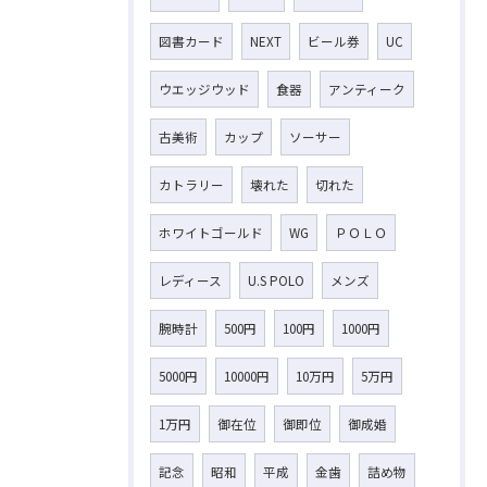
図書カード
NEXT
ビール券
UC
ウエッジウッド
食器
アンティーク
古美術
カップ
ソーサー
カトラリー
壊れた
切れた
ホワイトゴールド
WG
ＰＯＬＯ
レディース
U.S POLO
メンズ
腕時計
500円
100円
1000円
5000円
10000円
10万円
5万円
1万円
御在位
御即位
御成婚
記念
昭和
平成
金歯
詰め物