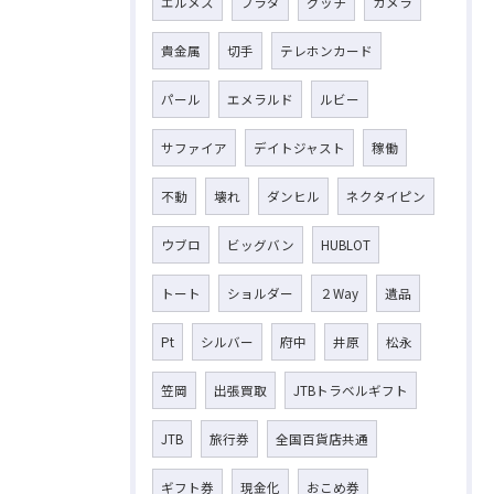
エルメス
プラダ
グッチ
カメラ
貴金属
切手
テレホンカード
パール
エメラルド
ルビー
サファイア
デイトジャスト
稼働
不動
壊れ
ダンヒル
ネクタイピン
ウブロ
ビッグバン
HUBLOT
トート
ショルダー
２Way
遺品
Pt
シルバー
府中
井原
松永
笠岡
出張買取
JTBトラベルギフト
JTB
旅行券
全国百貨店共通
ギフト券
現金化
おこめ券