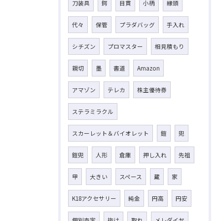
刀装具
鍔
目貫
小柄
縁頭
代々
保管
プラダバッグ
手入れ
シチズン
プロマスター
相見積もり
親切
墨
書道
Amazon
アマゾン
テレカ
株主優待券
ステラミラクル
スカーレット＆バイオレット
鎧
兜
鎧兜
人形
倉庫
押し入れ
先祖
甲
大きい
スペース
蔵
家
K18アクセサリー
純金
円高
円安
個別査定
抜け
取れ
メレダイヤ