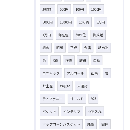
腕時計
500円
100円
1000円
5000円
10000円
10万円
5万円
1万円
御在位
御即位
御成婚
記念
昭和
平成
金歯
詰め物
歯
X線
検査
詳細
白秋
コニャック
アルコール
山崎
響
お土産
お祝い
未開封
ティファニー
ゴールド
925
バケット
インテリア
小物入れ
ポップコーンバスケット
純銀
銀杯