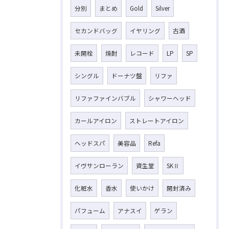
分別
まとめ
Gold
Silver
セカンドバッグ
イヤリング
古酒
未開栓
焼酎
レコード
LP
SP
シングル
ドーナツ盤
リファ
リファファインバブル
シャワーヘッド
カールアイロン
ストレートアイロン
ヘッドスパ
美容品
Refa
イヴサンローラン
資生堂
SKⅡ
化粧水
香水
使いかけ
開封済み
パフューム
アナスイ
ゲラン