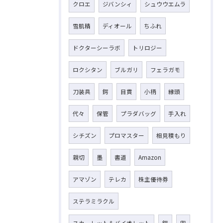
クロエ
ジバンシィ
シュウウエムラ
雪肌精
ディオール
ちふれ
ドクターシーラボ
トリロジー
ロクシタン
ブルガリ
フェラガモ
刀装具
鍔
目貫
小柄
縁頭
代々
保管
プラダバッグ
手入れ
シチズン
プロマスター
相見積もり
親切
墨
書道
Amazon
アマゾン
テレカ
株主優待券
ステラミラクル
スカーレット＆バイオレット
鎧
兜