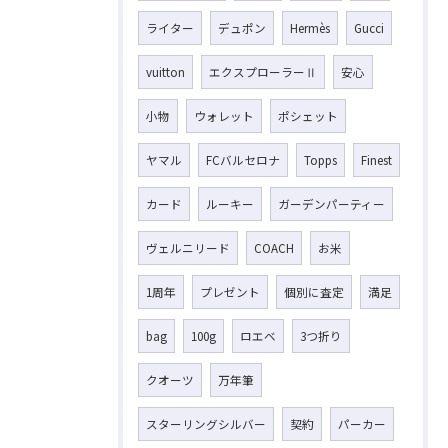
ライター
デュポン
Hermès
Gucci
vuitton
エクスプローラーⅡ
安心
小物
ウォレット
ポシェット
ヤマル
FCバルセロナ
Topps
Finest
カード
ルーキー
ガーデンパーティー
ヴェルニリード
COACH
お米
1周年
プレゼント
個別に査定
満足
bag
100g
ロエベ
3つ折り
クオーツ
万年筆
スターリングシルバー
契約
パーカー