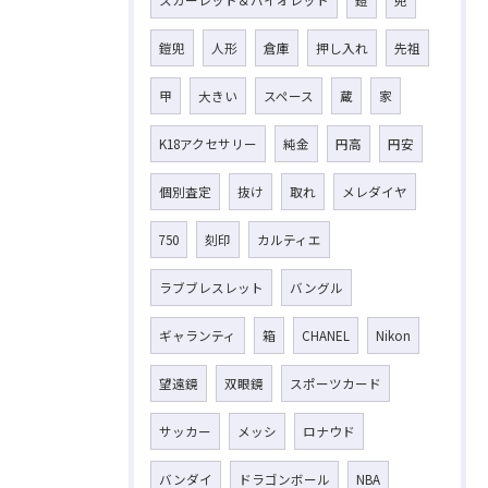
鎧兜
人形
倉庫
押し入れ
先祖
甲
大きい
スペース
蔵
家
K18アクセサリー
純金
円高
円安
個別査定
抜け
取れ
メレダイヤ
750
刻印
カルティエ
ラブブレスレット
バングル
ギャランティ
箱
CHANEL
Nikon
望遠鏡
双眼鏡
スポーツカード
サッカー
メッシ
ロナウド
バンダイ
ドラゴンボール
NBA