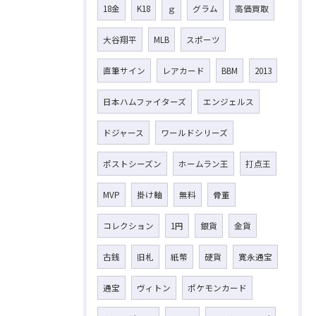
18金
K18
ｇ
グラム
高価買取
大谷翔平
MLB
スポーツ
直筆サイン
レアカード
BBM
2013
日本ハムファイターズ
エンジェルス
ドジャース
ワールドシリーズ
ポストシーズン
ホームラン王
打点王
MVP
掛け軸
無料
骨董
コレクション
1円
銀貨
金貨
古銭
旧札
紙幣
硬貨
寛永通宝
通宝
ヴィトン
ポケモンカード