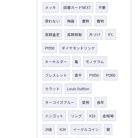
メッキ
図書カードNEXT
不要
使わない
陶器
置物
着物
高額査定
高額買取
片づけ
4℃
Pt950
ダイヤモンドリング
キーホルダー
亀
モノグラム
ブレスレット
喜平
Pt850
Pt900
カラット
Louis Vuitton
ターコイズブルー
愛用
長年
インゴット
リング
K10
金相場
24金
K24
イーグルコイン
銀