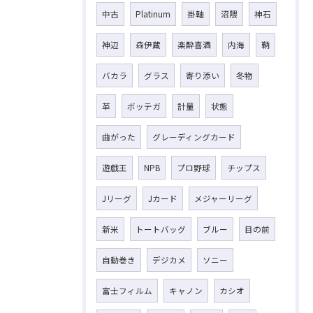
中古
Platinum
掛軸
沼隈
神石
神辺
森伊蔵
楽酔喜酒
内海
鞆
バカラ
グラス
寄り添い
冬物
革
ボッテガ
計量
状態
曲がった
グレーディングカード
遊戯王
NPB
プロ野球
チップス
Jリーグ
Jカード
メジャーリーグ
新米
トートバッグ
ブルー
目の前
自動巻き
デジカメ
ソニー
富士フィルム
キャノン
カシオ