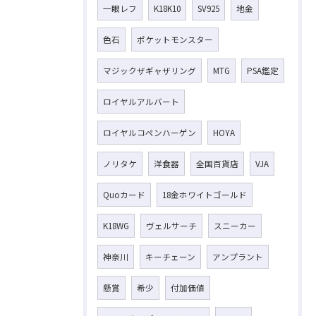
一眼レフ
K18K10
SV925
地金
色石
ポケットモンスター
マジックザギャザリング
MTG
PSA鑑定
ロイヤルアルバート
ロイヤルコペンハーゲン
HOYA
ノリタケ
洋食器
全国百貨店
VJA
Quoカード
18金ホワイトゴールド
K18WG
ヴェルサーチ
スニーカー
神奈川
キーチェーン
アンプラント
懸賞
希少
付加価値