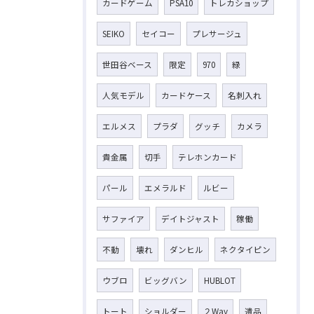
カードゲーム
PSA10
トレカショップ
SEIKO
セイコー
プレサージュ
世田谷ベース
限定
970
緑
人気モデル
カードケース
名刺入れ
エルメス
プラダ
グッチ
カメラ
貴金属
切手
テレホンカード
パール
エメラルド
ルビー
サファイア
デイトジャスト
稼働
不動
壊れ
ダンヒル
ネクタイピン
ウブロ
ビッグバン
HUBLOT
トート
ショルダー
２Way
遺品