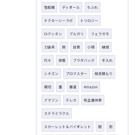
雪肌精
ディオール
ちふれ
ドクターシーラボ
トリロジー
ロクシタン
ブルガリ
フェラガモ
刀装具
鍔
目貫
小柄
縁頭
代々
保管
プラダバッグ
手入れ
シチズン
プロマスター
相見積もり
親切
墨
書道
Amazon
アマゾン
テレカ
株主優待券
ステラミラクル
スカーレット＆バイオレット
鎧
兜