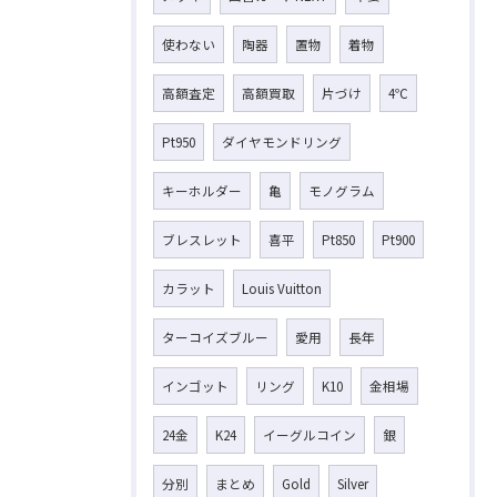
使わない
陶器
置物
着物
高額査定
高額買取
片づけ
4℃
Pt950
ダイヤモンドリング
キーホルダー
亀
モノグラム
ブレスレット
喜平
Pt850
Pt900
カラット
Louis Vuitton
ターコイズブルー
愛用
長年
インゴット
リング
K10
金相場
24金
K24
イーグルコイン
銀
分別
まとめ
Gold
Silver