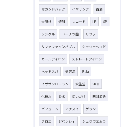
セカンドバッグ
イヤリング
古酒
未開栓
焼酎
レコード
LP
SP
シングル
ドーナツ盤
リファ
リファファインバブル
シャワーヘッド
カールアイロン
ストレートアイロン
ヘッドスパ
美容品
Refa
イヴサンローラン
資生堂
SKⅡ
化粧水
香水
使いかけ
開封済み
パフューム
アナスイ
ゲラン
クロエ
ジバンシィ
シュウウエムラ