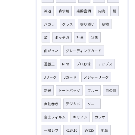
神辺
森伊蔵
楽酔喜酒
内海
鞆
バカラ
グラス
寄り添い
冬物
革
ボッテガ
計量
状態
曲がった
グレーディングカード
遊戯王
NPB
プロ野球
チップス
Jリーグ
Jカード
メジャーリーグ
新米
トートバッグ
ブルー
目の前
自動巻き
デジカメ
ソニー
富士フィルム
キャノン
カシオ
一眼レフ
K18K10
SV925
地金