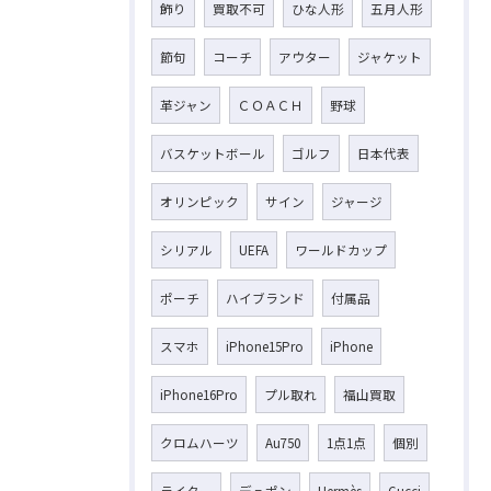
飾り
買取不可
ひな人形
五月人形
節句
コーチ
アウター
ジャケット
革ジャン
ＣＯＡＣＨ
野球
バスケットボール
ゴルフ
日本代表
オリンピック
サイン
ジャージ
シリアル
UEFA
ワールドカップ
ポーチ
ハイブランド
付属品
スマホ
iPhone15Pro
iPhone
iPhone16Pro
プル取れ
福山買取
クロムハーツ
Au750
1点1点
個別
ライター
デュポン
Hermès
Gucci