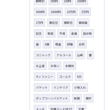
腕時計
500円
100円
1000円
5000円
10000円
10万円
5万円
1万円
御在位
御即位
御成婚
記念
昭和
平成
金歯
詰め物
歯
X線
検査
詳細
白秋
コニャック
アルコール
山崎
響
お土産
お祝い
未開封
ティファニー
ゴールド
925
バケット
インテリア
小物入れ
ポップコーンバスケット
純銀
銀杯
メッキ
図書カードNEXT
不要