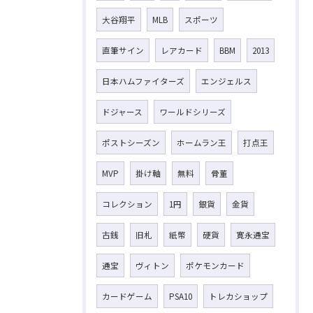
大谷翔平
MLB
スポーツ
直筆サイン
レアカード
BBM
2013
日本ハムファイターズ
エンジェルス
ドジャース
ワールドシリーズ
ポストシーズン
ホームラン王
打点王
MVP
掛け軸
無料
骨董
コレクション
1円
銀貨
金貨
古銭
旧札
紙幣
硬貨
寛永通宝
通宝
ヴィトン
ポケモンカード
カードゲーム
PSA10
トレカショップ