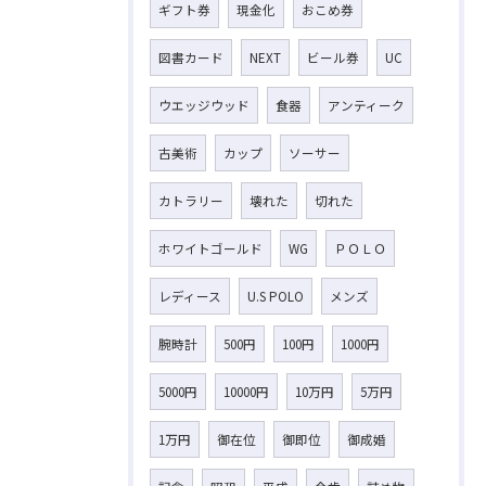
ギフト券
現金化
おこめ券
図書カード
NEXT
ビール券
UC
ウエッジウッド
食器
アンティーク
古美術
カップ
ソーサー
カトラリー
壊れた
切れた
ホワイトゴールド
WG
ＰＯＬＯ
レディース
U.S POLO
メンズ
腕時計
500円
100円
1000円
5000円
10000円
10万円
5万円
1万円
御在位
御即位
御成婚