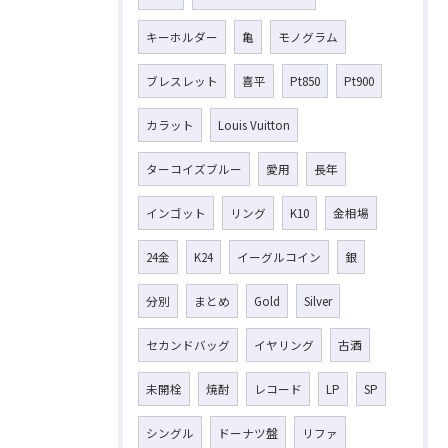
キーホルダー
亀
モノグラム
ブレスレット
喜平
Pt850
Pt900
カラット
Louis Vuitton
ターコイズブルー
愛用
長年
インゴット
リング
K10
金相場
24金
K24
イーグルコイン
銀
分別
まとめ
Gold
Silver
セカンドバッグ
イヤリング
古酒
未開栓
焼酎
レコード
LP
SP
シングル
ドーナツ盤
リファ