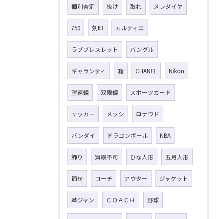
個別査定
抜け
取れ
メレダイヤ
750
刻印
カルティエ
ラブブレスレット
バングル
ギャランティ
箱
CHANEL
Nikon
望遠鏡
双眼鏡
スポーツカード
サッカー
メッシ
ロナウド
バンダイ
ドラゴンボール
NBA
飾り
買取不可
ひな人形
五月人形
節句
コーチ
アウター
ジャケット
革ジャン
ＣＯＡＣＨ
野球