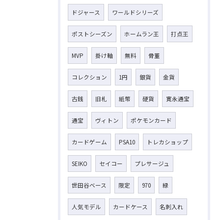
ドジャース
ワールドシリーズ
ポストシーズン
ホームラン王
打点王
MVP
掛け軸
無料
骨董
コレクション
1円
銀貨
金貨
古銭
旧札
紙幣
硬貨
寛永通宝
通宝
ヴィトン
ポケモンカード
カードゲーム
PSA10
トレカショップ
SEIKO
セイコー
プレサージュ
世田谷ベース
限定
970
緑
人気モデル
カードケース
名刺入れ