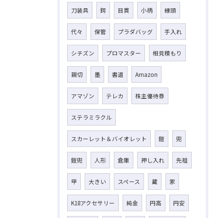
刀装具
鍔
目貫
小柄
縁頭
代々
保管
プラダバッグ
手入れ
シチズン
プロマスター
相見積もり
親切
墨
書道
Amazon
アマゾン
テレカ
株主優待券
ステラミラクル
スカーレット＆バイオレット
鎧
兜
鎧兜
人形
倉庫
押し入れ
先祖
甲
大きい
スペース
蔵
家
K18アクセサリー
純金
円高
円安