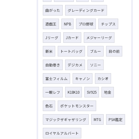
曲がった
グレーディングカード
遊戯王
NPB
プロ野球
チップス
Jリーグ
Jカード
メジャーリーグ
新米
トートバッグ
ブルー
目の前
自動巻き
デジカメ
ソニー
富士フィルム
キャノン
カシオ
一眼レフ
K18K10
SV925
地金
色石
ポケットモンスター
マジックザギャザリング
MTG
PSA鑑定
ロイヤルアルバート