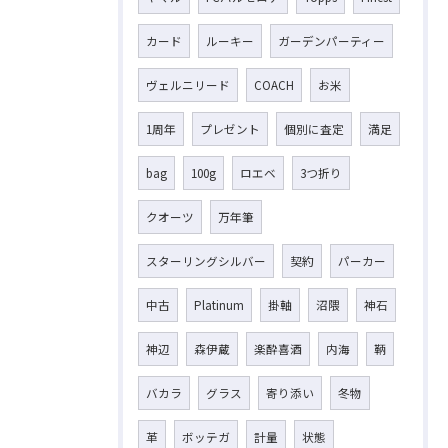
カード
ルーキー
ガーデンパーティー
ヴェルニリード
COACH
お米
1周年
プレゼント
個別に査定
満足
bag
100g
ロエベ
3つ折り
クオーツ
万年筆
スターリングシルバー
契約
パーカー
中古
Platinum
掛軸
沼隈
神石
神辺
森伊蔵
楽酔喜酒
内海
鞆
バカラ
グラス
寄り添い
冬物
革
ボッテガ
計量
状態