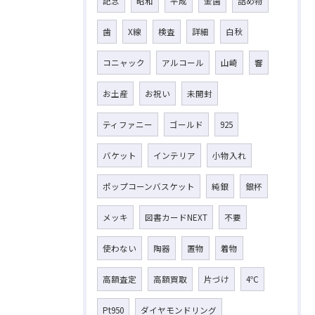
記念
昭和
平成
金歯
詰め物
歯
X線
検査
詳細
白秋
コニャック
アルコール
山崎
響
お土産
お祝い
未開封
ティファニー
ゴールド
925
バケット
インテリア
小物入れ
ポップコーンバスケット
純銀
銀杯
メッキ
図書カードNEXT
不要
使わない
陶器
置物
着物
高額査定
高額買取
片づけ
4℃
Pt950
ダイヤモンドリング