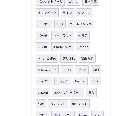
バスケットボール
ゴルフ
日本代表
オリンピック
サイン
ジャージ
シリアル
UEFA
ワールドカップ
ポーチ
ハイブランド
付属品
スマホ
iPhone15Pro
iPhone
iPhone16Pro
プル取れ
福山買取
クロムハーツ
Au750
1点1点
個別
ライター
デュポン
Hermès
Gucci
vuitton
エクスプローラーⅡ
安心
小物
ウォレット
ポシェット
ヤマル
FCバルセロナ
Topps
Finest