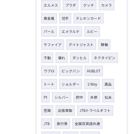
エルメス
プラダ
グッチ
カメラ
貴金属
切手
テレホンカード
パール
エメラルド
ルビー
サファイア
デイトジャスト
稼働
不動
壊れ
ダンヒル
ネクタイピン
ウブロ
ビッグバン
HUBLOT
トート
ショルダー
２Way
遺品
Pt
シルバー
府中
井原
松永
笠岡
出張買取
JTBトラベルギフト
JTB
旅行券
全国百貨店共通