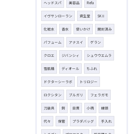
ヘッドスパ
美容品
Refa
イヴサンローラン
資生堂
SKⅡ
化粧水
香水
使いかけ
開封済み
パフューム
アナスイ
ゲラン
クロエ
ジバンシィ
シュウウエムラ
雪肌精
ディオール
ちふれ
ドクターシーラボ
トリロジー
ロクシタン
ブルガリ
フェラガモ
刀装具
鍔
目貫
小柄
縁頭
代々
保管
プラダバッグ
手入れ