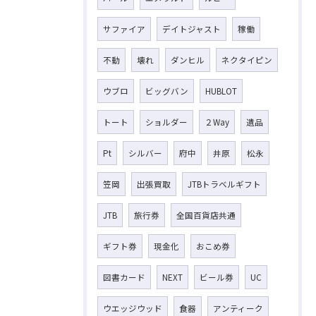
サファイア
デイトジャスト
稼働
不動
壊れ
ダンヒル
ネクタイピン
ウブロ
ビッグバン
HUBLOT
トート
ショルダー
２Way
遺品
Pt
シルバー
府中
井原
松永
笠岡
出張買取
JTBトラベルギフト
JTB
旅行券
全国百貨店共通
ギフト券
現金化
おこめ券
図書カード
NEXT
ビール券
UC
ウエッジウッド
食器
アンティーク