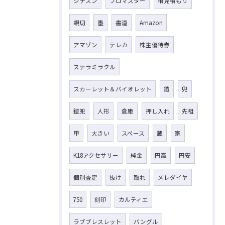
シチズン
プロマスター
相見積もり
親切
墨
書道
Amazon
アマゾン
テレカ
株主優待券
ステラミラクル
スカーレット＆バイオレット
鎧
兜
鎧兜
人形
倉庫
押し入れ
先祖
甲
大きい
スペース
蔵
家
K18アクセサリー
純金
円高
円安
個別査定
抜け
取れ
メレダイヤ
750
刻印
カルティエ
ラブブレスレット
バングル