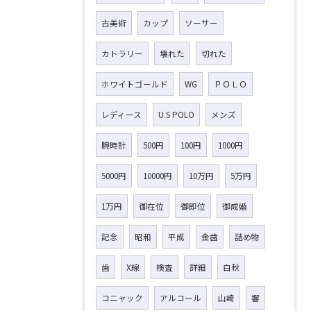
古美術
カップ
ソーサー
カトラリー
壊れた
切れた
ホワイトゴールド
WG
ＰＯＬＯ
レディース
U.S POLO
メンズ
腕時計
500円
100円
1000円
5000円
10000円
10万円
5万円
1万円
御在位
御即位
御成婚
記念
昭和
平成
金歯
詰め物
歯
X線
検査
詳細
白秋
コニャック
アルコール
山崎
響