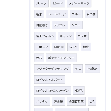
Jリーグ
Jカード
メジャーリーグ
新米
トートバッグ
ブルー
目の前
自動巻き
デジカメ
ソニー
富士フィルム
キャノン
カシオ
一眼レフ
K18K10
SV925
地金
色石
ポケットモンスター
マジックザギャザリング
MTG
PSA鑑定
ロイヤルアルバート
ロイヤルコペンハーゲン
HOYA
ノリタケ
洋食器
全国百貨店
VJA