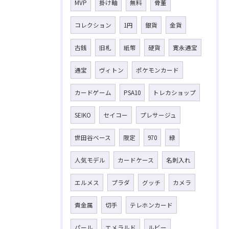
MVP
掛け軸
無料
骨董
コレクション
1円
銀貨
金貨
古銭
旧札
紙幣
硬貨
寛永通宝
通宝
ヴィトン
ポケモンカード
カードゲーム
PSA10
トレカショップ
SEIKO
セイコー
プレサージュ
世田谷ベース
限定
970
緑
人気モデル
カードケース
名刺入れ
エルメス
プラダ
グッチ
カメラ
貴金属
切手
テレホンカード
パール
エメラルド
ルビー