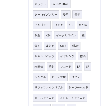
カラット
Louis Vuitton
ターコイズブルー
愛用
長年
インゴット
リング
K10
金相場
24金
K24
イーグルコイン
銀
分別
まとめ
Gold
Silver
セカンドバッグ
イヤリング
古酒
未開栓
焼酎
レコード
LP
SP
シングル
ドーナツ盤
リファ
リファファインバブル
シャワーヘッド
カールアイロン
ストレートアイロン