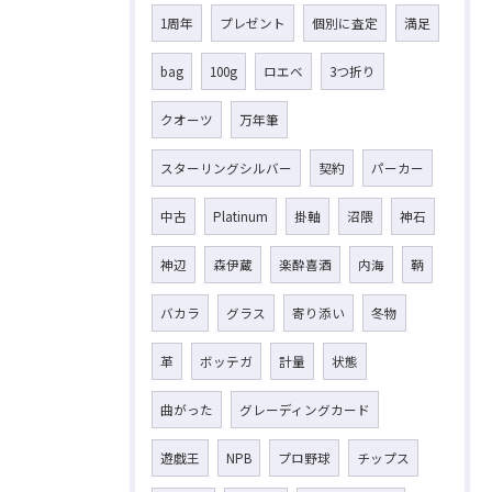
1周年
プレゼント
個別に査定
満足
bag
100g
ロエベ
3つ折り
クオーツ
万年筆
スターリングシルバー
契約
パーカー
中古
Platinum
掛軸
沼隈
神石
神辺
森伊蔵
楽酔喜酒
内海
鞆
バカラ
グラス
寄り添い
冬物
革
ボッテガ
計量
状態
曲がった
グレーディングカード
遊戯王
NPB
プロ野球
チップス