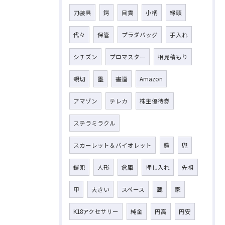
刀装具
鍔
目貫
小柄
縁頭
代々
保管
プラダバッグ
手入れ
シチズン
プロマスター
相見積もり
親切
墨
書道
Amazon
アマゾン
テレカ
株主優待券
ステラミラクル
スカーレット＆バイオレット
鎧
兜
鎧兜
人形
倉庫
押し入れ
先祖
甲
大きい
スペース
蔵
家
K18アクセサリー
純金
円高
円安