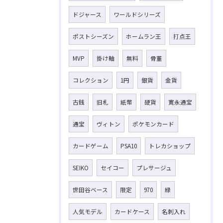
ドジャース
ワールドシリーズ
ポストシーズン
ホームラン王
打点王
MVP
掛け軸
無料
骨董
コレクション
1円
銀貨
金貨
古銭
旧札
紙幣
硬貨
寛永通宝
通宝
ヴィトン
ポケモンカード
カードゲーム
PSA10
トレカショップ
SEIKO
セイコー
プレサージュ
世田谷ベース
限定
970
緑
人気モデル
カードケース
名刺入れ