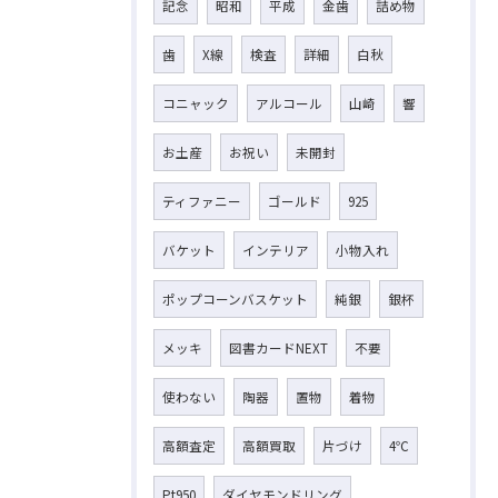
記念
昭和
平成
金歯
詰め物
歯
X線
検査
詳細
白秋
コニャック
アルコール
山崎
響
お土産
お祝い
未開封
ティファニー
ゴールド
925
バケット
インテリア
小物入れ
ポップコーンバスケット
純銀
銀杯
メッキ
図書カードNEXT
不要
使わない
陶器
置物
着物
高額査定
高額買取
片づけ
4℃
Pt950
ダイヤモンドリング