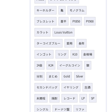
キーホルダー
亀
モノグラム
ブレスレット
喜平
Pt850
Pt900
カラット
Louis Vuitton
ターコイズブルー
愛用
長年
インゴット
リング
K10
金相場
24金
K24
イーグルコイン
銀
分別
まとめ
Gold
Silver
セカンドバッグ
イヤリング
古酒
未開栓
焼酎
レコード
LP
SP
シングル
ドーナツ盤
リファ