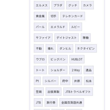
エルメス
プラダ
グッチ
カメラ
貴金属
切手
テレホンカード
パール
エメラルド
ルビー
サファイア
デイトジャスト
稼働
不動
壊れ
ダンヒル
ネクタイピン
ウブロ
ビッグバン
HUBLOT
トート
ショルダー
２Way
遺品
Pt
シルバー
府中
井原
松永
笠岡
出張買取
JTBトラベルギフト
JTB
旅行券
全国百貨店共通