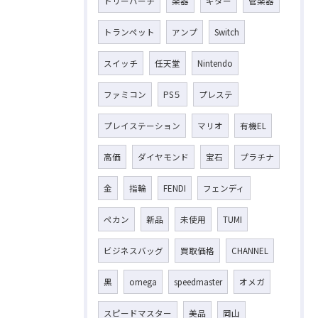
トリーバーチ
楽器
ギター
管楽器
トランペット
アンプ
Switch
スイッチ
任天堂
Nintendo
ファミコン
PS５
プレステ
プレイステーション
マリオ
有機EL
高価
ダイヤモンド
宝石
プラチナ
金
指輪
FENDI
フェンディ
ペカン
新品
未使用
TUMI
ビジネスバッグ
買取価格
CHANNEL
黒
omega
speedmaster
オメガ
スピードマスター
美品
岡山