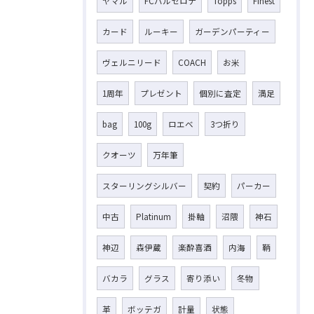
ヤマル
FCバルセロナ
Topps
Finest
カード
ルーキー
ガーデンパーティー
ヴェルニリード
COACH
お米
1周年
プレゼント
個別に査定
満足
bag
100g
ロエベ
3つ折り
クオーツ
万年筆
スターリングシルバー
契約
パーカー
中古
Platinum
掛軸
沼隈
神石
神辺
森伊蔵
楽酔喜酒
内海
鞆
バカラ
グラス
寄り添い
冬物
革
ボッテガ
計量
状態