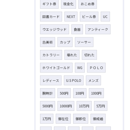
ギフト券
現金化
おこめ券
図書カード
NEXT
ビール券
UC
ウエッジウッド
食器
アンティーク
古美術
カップ
ソーサー
カトラリー
壊れた
切れた
ホワイトゴールド
WG
ＰＯＬＯ
レディース
U.S POLO
メンズ
腕時計
500円
100円
1000円
5000円
10000円
10万円
5万円
1万円
御在位
御即位
御成婚