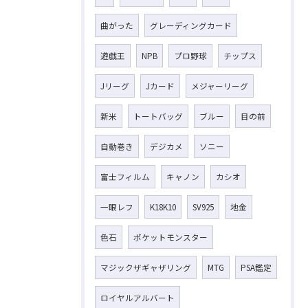
曲がった
グレーディングカード
遊戯王
NPB
プロ野球
チップス
Jリーグ
Jカード
メジャーリーグ
新米
トートバッグ
ブルー
目の前
自動巻き
デジカメ
ソニー
富士フィルム
キャノン
カシオ
一眼レフ
K18K10
SV925
地金
色石
ポケットモンスター
マジックザギャザリング
MTG
PSA鑑定
ロイヤルアルバート