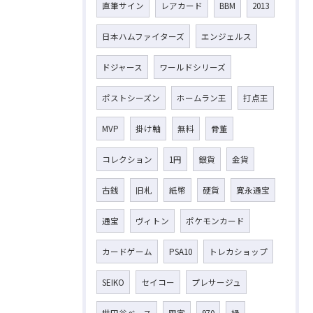
直筆サイン
レアカード
BBM
2013
日本ハムファイターズ
エンジェルス
ドジャース
ワールドシリーズ
ポストシーズン
ホームラン王
打点王
MVP
掛け軸
無料
骨董
コレクション
1円
銀貨
金貨
古銭
旧札
紙幣
硬貨
寛永通宝
通宝
ヴィトン
ポケモンカード
カードゲーム
PSA10
トレカショップ
SEIKO
セイコー
プレサージュ
世田谷ベース
限定
970
緑