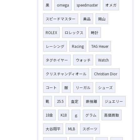
黒
omega
speedmaster
オメガ
スピードマスター
美品
岡山
ROLEX
ロレックス
時計
レーシング
Racing
TAG Heuer
タグホイヤー
ウォッチ
Watch
クリスチャンディオール
Christian Dior
コート
服
リーガル
シューズ
靴
25.5
査定
断捨離
ジュエリー
18金
K18
ｇ
グラム
高価買取
大谷翔平
MLB
スポーツ