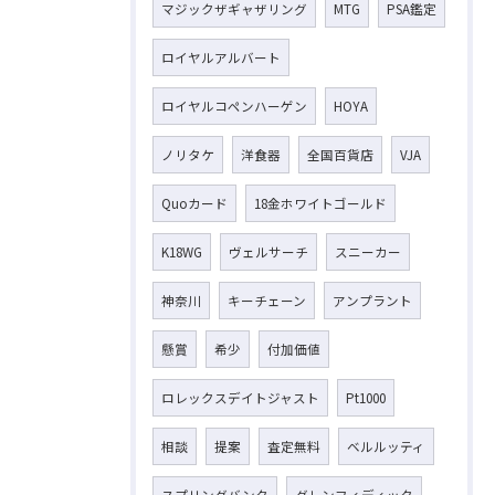
マジックザギャザリング
MTG
PSA鑑定
ロイヤルアルバート
ロイヤルコペンハーゲン
HOYA
ノリタケ
洋食器
全国百貨店
VJA
Quoカード
18金ホワイトゴールド
K18WG
ヴェルサーチ
スニーカー
神奈川
キーチェーン
アンプラント
懸賞
希少
付加価値
ロレックスデイトジャスト
Pt1000
相談
提案
査定無料
ベルルッティ
スプリングバンク
グレンフィディック