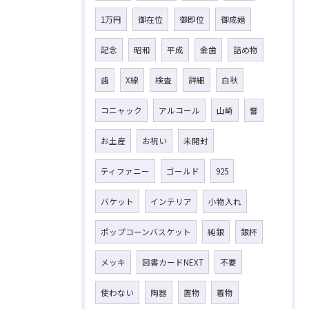
1万円
御在位
御即位
御成婚
記念
昭和
平成
金歯
詰め物
歯
X線
検査
詳細
白秋
コニャック
アルコール
山崎
響
お土産
お祝い
未開封
ティファニー
ゴールド
925
バケット
インテリア
小物入れ
ポップコーンバスケット
純銀
銀杯
メッキ
図書カードNEXT
不要
使わない
陶器
置物
着物