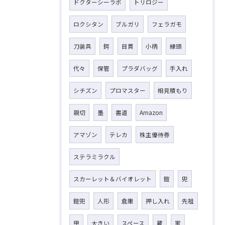
ドクターシーラボ
トリロジー
ロクシタン
ブルガリ
フェラガモ
刀装具
鍔
目貫
小柄
縁頭
代々
保管
プラダバッグ
手入れ
シチズン
プロマスター
相見積もり
親切
墨
書道
Amazon
アマゾン
テレカ
株主優待券
ステラミラクル
スカーレット＆バイオレット
鎧
兜
鎧兜
人形
倉庫
押し入れ
先祖
甲
大きい
スペース
蔵
家