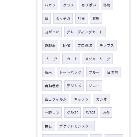
バカラ
グラス
寄り添い
冬物
革
ボッテガ
計量
状態
曲がった
グレーディングカード
遊戯王
NPB
プロ野球
チップス
Jリーグ
Jカード
メジャーリーグ
新米
トートバッグ
ブルー
目の前
自動巻き
デジカメ
ソニー
富士フィルム
キャノン
カシオ
一眼レフ
K18K10
SV925
地金
色石
ポケットモンスター