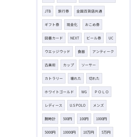
JTB
旅行券
全国百貨店共通
ギフト券
現金化
おこめ券
図書カード
NEXT
ビール券
UC
ウエッジウッド
食器
アンティーク
古美術
カップ
ソーサー
カトラリー
壊れた
切れた
ホワイトゴールド
WG
ＰＯＬＯ
レディース
U.S POLO
メンズ
腕時計
500円
100円
1000円
5000円
10000円
10万円
5万円