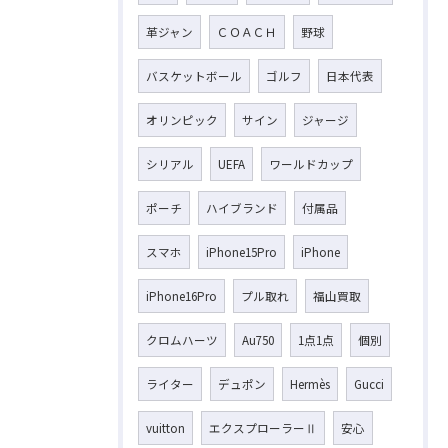
革ジャン
ＣＯＡＣＨ
野球
バスケットボール
ゴルフ
日本代表
オリンピック
サイン
ジャージ
シリアル
UEFA
ワールドカップ
ポーチ
ハイブランド
付属品
スマホ
iPhone15Pro
iPhone
iPhone16Pro
プル取れ
福山買取
クロムハーツ
Au750
1点1点
個別
ライター
デュポン
Hermès
Gucci
vuitton
エクスプローラーⅡ
安心