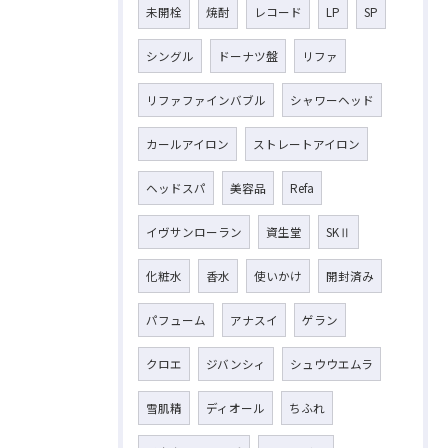
未開栓
焼酎
レコード
LP
SP
シングル
ドーナツ盤
リファ
リファファインバブル
シャワーヘッド
カールアイロン
ストレートアイロン
ヘッドスパ
美容品
Refa
イヴサンローラン
資生堂
SKⅡ
化粧水
香水
使いかけ
開封済み
パフューム
アナスイ
ゲラン
クロエ
ジバンシィ
シュウウエムラ
雪肌精
ディオール
ちふれ