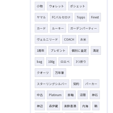
小物
ウォレット
ポシェット
ヤマル
FCバルセロナ
Topps
Finest
カード
ルーキー
ガーデンパーティー
ヴェルニリード
COACH
お米
1周年
プレゼント
個別に査定
満足
bag
100g
ロエベ
3つ折り
クオーツ
万年筆
スターリングシルバー
契約
パーカー
中古
Platinum
掛軸
沼隈
神石
神辺
森伊蔵
楽酔喜酒
内海
鞆