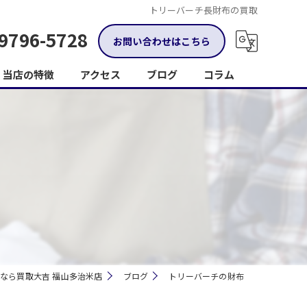
トリーバーチ長財布の買取
9796-5728
お問い合わせはこちら
当店の特徴
アクセス
ブログ
コラム
金
ブランド品
ジュエリー
時計
トレーディングカード
なら買取大吉 福山多治米店
ブログ
トリーバーチの財布