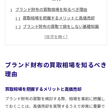
ブランド財布の買取相場を知るべき理由
買取相場を把握するメリットと高価売却
ブランド財布の買取で損をしない基礎知識
買取相場が変動する要因とその見極め方
人気ブランド財布の買取相場の特徴を解説
ブランド財布を高値で買取するための相場
確認術
ブランド財布の買取相場を知るべき
使用感が強い財布も買取対象になるポイント
理由
使用感があるブランド財布の買取可能な理
由
買取相場を把握するメリットと高価売却
ボロボロの財布でも買取対象になる基準と
ブランド財布の買取を検討する際、相場を事前に把握し
は
ておくことは、高価売却を実現するうえで非常に重要で
買取で評価されるブランド財布の状態のポ