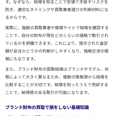
す。なぜなら、相場を知ることで安値で手放すリスクを
イント
防ぎ、適切なタイミングや買取業者選びの判断材料にな
使用感が強いブランド財布の査定アップ術
るからです。
買取を断られにくいブランド財布の特徴と
実際に、複数の買取業者や情報サイトで相場を確認する
工夫
ことで、自分の財布が現在どのくらいの価格で取引され
オンライン買取でブランド財布を高く売るコツ
ているかを把握できます。これにより、提示された査定
オンライン買取でブランド財布を高く売る
額が妥当かどうかの判断がしやすくなり、価格交渉の根
方法
拠にもなります。
宅配買取やLINE査定を活用した買取の流れ
また、ブランド財布の買取相場はブランドやモデル、状
ブランド財布買取でオンライン比較が重要
態によって大きく異なるため、複数の情報源から相場を
な理由
比較することが大切です。相場を知ったうえで売却する
オンライン買取で査定額が上がるポイント
ことで、納得感のある取引が可能になります。
紹介
複数業者を比較することで買取価格を最大
ブランド財布の買取で損をしない基礎知識
化