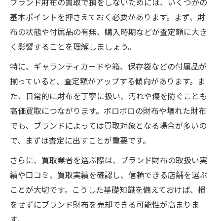
ブランド財布の買取で損をしないためには、いくつかの
付属品の有無が査定額に与える影響とは
基本ポイントを押さえておく必要があります。まず、財
ブランド財布の買取で付属品が重要な理由
布の状態や付属品の有無、購入時期などが査定額に大き
付属品なしでも買取額を下げないポイント
く影響することを理解しましょう。
保証書や箱がブランド財布買取に及ぼす影
特に、ギャランティカードや箱、保存袋などの付属品が
響
揃っていると、査定額がアップする傾向があります。ま
付属品の有無による査定額の違いと対策
た、日常的に財布を丁寧に扱い、汚れや傷を防ぐことも
ブランド財布買取時に付属品を活用する工
高価買取につながります。ボロボロの財布や壊れた財布
夫
でも、ブランドによっては買取対象となる場合が多いの
で、まずは査定に出すことが重要です。
壊れたブランド財布の買取が成立する条件
壊れたブランド財布でも買取できる理由
さらに、買取業者を選ぶ際は、ブランド財布の取扱い実
績や口コミ、買取実績を確認し、信頼できる店舗を選ぶ
破損したブランド財布の買取可能な条件解
ことが大切です。こうした基礎知識を備えておけば、損
説
をせずにブランド財布を売却できる可能性が高まりま
買取で評価される壊れた財布のポイント
す。