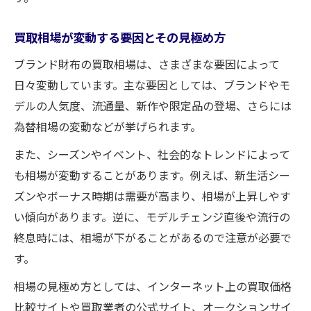
状態不問のブランド財布買取サービスの選
び方
買取相場が変動する要因とその見極め方
壊れた財布の買取成立に必要なポイント
ブランド財布の買取相場は、さまざまな要因によって
納得価格でブランド財布を売却する方法
日々変動しています。主な要因としては、ブランドやモ
ブランド財布を納得価格で買取するコツ
デルの人気度、流通量、新作や限定品の登場、さらには
買取額に満足できるブランド財布売却の流
為替相場の変動などが挙げられます。
れ
また、シーズンやイベント、社会的なトレンドによって
複数業者比較でブランド財布の適正価格を
も相場が変動することがあります。例えば、新生活シー
探す
ズンやボーナス時期は需要が高まり、相場が上昇しやす
査定アップのためのブランド財布買取ポイ
い傾向があります。逆に、モデルチェンジ直後や流行の
ント
終息時には、相場が下がることがあるので注意が必要で
手間なく高値でブランド財布を売却する方
す。
法
相場の見極め方としては、インターネット上の買取価格
比較サイトや買取業者の公式サイト、オークションサイ