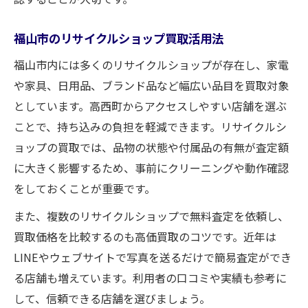
付属品や保証書を揃えて買取価格を最大化
福山市のリサイクルショップ買取活用法
写真撮影の工夫で買取査定が有利になる方
福山市内には多くのリサイクルショップが存在し、家電
法
や家具、日用品、ブランド品など幅広い品目を買取対象
家電・家具の状態確認が高価買取の鍵
としています。高西町からアクセスしやすい店舗を選ぶ
複数業者への見積もり依頼で最適な買取選
ことで、持ち込みの負担を軽減できます。リサイクルシ
択
ョップの買取では、品物の状態や付属品の有無が査定額
出張買取サービスを活用するメリットとは
に大きく影響するため、事前にクリーニングや動作確認
自宅で完結する出張買取の便利な使い方
をしておくことが重要です。
手間なく現金化できる出張買取の魅力
また、複数のリサイクルショップで無料査定を依頼し、
出張買取福山のサービス比較ポイント
買取価格を比較するのも高価買取のコツです。近年は
即日現金化を実現する出張買取の流れ
LINEやウェブサイトで写真を送るだけで簡易査定ができ
査定無料や回収オプションの活用法
る店舗も増えています。利用者の口コミや実績も参考に
効率的な買取査定の依頼方法を知ろう
して、信頼できる店舗を選びましょう。