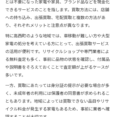
とは不要になった家電や家具、ブランド品などを現金化
不用品買取で現金化をスムーズに進める方
できるサービスのことを指します。買取方法には、店舗
法
への持ち込み、出張買取、宅配買取と複数の方法があ
福山市リサイクルショップ買取の手順解説
り、それぞれメリットと注意点が異なります。
不用品の買取なら手間を抑えた方法が最適
特に高西町のような地域では、車移動が難しい方や大型
出張買取福山で手間を省く買取方法の選び
家電の処分を考えている方にとって、出張買取サービス
方
の活用が便利です。リサイクルショップや専門業者によ
宅配買取やオンライン買取の利用メリット
る無料査定も多く、事前に品物の状態を確認し、付属品
無料査定を活用して不用品買取を効率化
や説明書をそろえておくことで査定額が上がるケースが
福山市リサイクルショップ出張買取の活用
多いです。
術
一方、買取にあたっては身分証の提示が必要な場合が多
現金化を時短するシンプルな買取ステップ
く、未成年者の利用には保護者の同意書が求められるこ
高価買取につながる下準備のポイント紹介
ともあります。地域によっては買取できない品目やリサ
買取前のクリーニングで査定アップを目指
イクル料金が発生する家電もあるため、事前に業者へ確
す
認することが大切です。