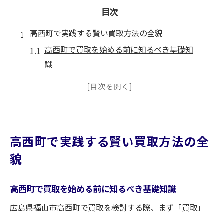
目次
高西町で実践する賢い買取方法の全貌
高西町で買取を始める前に知るべき基礎知
識
福山市のリサイクルショップ買取活用法
なんでも買取福山の特徴と選び方のコツ
不用品買取福山で重視したいポイントとは
出張買取福山を上手く利用するための注意
高西町で実践する賢い買取方法の全
点
貌
家電や不用品を現金化する手順を徹底解説
買取依頼から現金化までの具体的な流れ
高西町で買取を始める前に知るべき基礎知識
エアコン買取福山を利用する時の準備事項
広島県福山市高西町で買取を検討する際、まず「買取」
家具買取福山における査定アップの秘訣