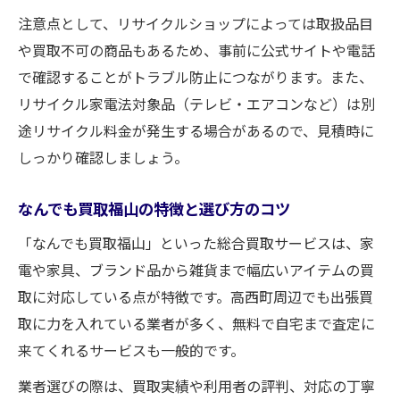
LINEや電話でできる買取査定依頼の利便性
注意点として、リサイクルショップによっては取扱品目
複数業者へ同時査定依頼するテクニック
や買取不可の商品もあるため、事前に公式サイトや電話
無料査定サービスを有効活用する方法
で確認することがトラブル防止につながります。また、
リサイクル家電法対象品（テレビ・エアコンなど）は別
査定で高評価を得るためのポイント解説
途リサイクル料金が発生する場合があるので、見積時に
宅配買取と出張買取の査定依頼の違い
しっかり確認しましょう。
なんでも買取福山の特徴と選び方のコツ
「なんでも買取福山」といった総合買取サービスは、家
電や家具、ブランド品から雑貨まで幅広いアイテムの買
取に対応している点が特徴です。高西町周辺でも出張買
取に力を入れている業者が多く、無料で自宅まで査定に
来てくれるサービスも一般的です。
業者選びの際は、買取実績や利用者の評判、対応の丁寧