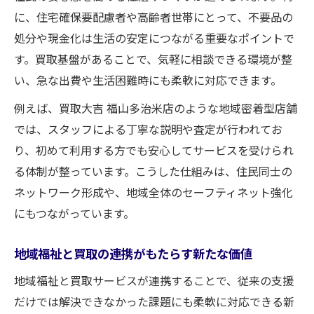
に、住宅確保要配慮者や高齢者世帯にとって、不要品の
買取基盤で進む地域資源の有効循環とは
処分や現金化は生活の安定につながる重要なポイントで
買取を活用した持続可能な資源管理の工夫
す。買取基盤があることで、気軽に相談できる環境が整
地域独自の買取基盤が生むメリットの実例
い、急な出費や生活困難時にも柔軟に対応できます。
住民参加による資源循環と買取の連動効果
例えば、買取大吉 福山多治米店のような地域密着型店舗
買取基盤が地域経済と福祉をつなぐ理由
では、スタッフによる丁寧な説明や査定が行われてお
多様なニーズに応じた買取基盤の実践事例
り、初めて利用する方でも安心してサービスを受けられ
高齢者支援に特化した買取基盤の活用事例
る体制が整っています。こうした仕組みは、住民同士の
障害者向け買取基盤の運用から学ぶ工夫
ネットワーク形成や、地域全体のセーフティネット強化
生活困窮者支援と買取活用の具体的な事例
にもつながっています。
多様な世帯への買取サービス提供の現状
地域福祉と買取の連携がもたらす新たな価値
実践現場で見えた買取基盤の可能性と課題
地域福祉と買取サービスが連携することで、従来の支援
買取を活用した連携で地域福祉が強化される理
だけでは解決できなかった課題にも柔軟に対応できる新
由