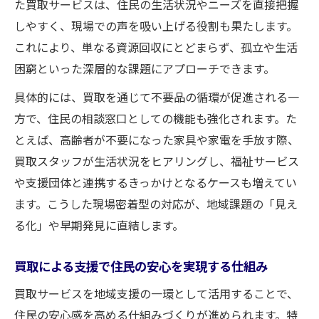
た買取サービスは、住民の生活状況やニーズを直接把握
買取基盤が支える多様な支援体制の構築手
しやすく、現場での声を吸い上げる役割も果たします。
法
これにより、単なる資源回収にとどまらず、孤立や生活
住民参加型の買取活用で地域協力を深める
困窮といった深層的な課題にアプローチできます。
福祉サービスと買取の連携による新たな試
具体的には、買取を通じて不要品の循環が促進される一
み
方で、住民の相談窓口としての機能も強化されます。た
資源循環が生み出す支援ネットワークの進
とえば、高齢者が不要になった家具や家電を手放す際、
化
買取スタッフが生活状況をヒアリングし、福祉サービス
住宅支援と買取から紡ぐ新市町上安井の未来
や支援団体と連携するきっかけとなるケースも増えてい
買取基盤で実現する持続的な住宅支援の形
ます。こうした現場密着型の対応が、地域課題の「見え
住宅確保と買取活用が導く安心な暮らし
る化」や早期発見に直結します。
買取から始まる地域福祉の未来像を描く
買取による支援で住民の安心を実現する仕組み
住民の生活支援に買取が果たす貢献とは
地域独自の課題解決に買取基盤が光る理由
買取サービスを地域支援の一環として活用することで、
地域資源循環を促進する買取基盤の利点
住民の安心感を高める仕組みづくりが進められます。特