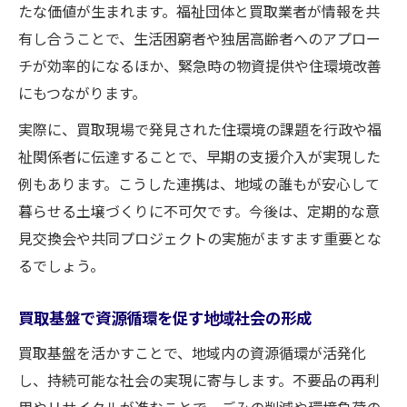
たな価値が生まれます。福祉団体と買取業者が情報を共
買取連携で生まれる地域福祉の新しい形
有し合うことで、生活困窮者や独居高齢者へのアプロー
福祉団体との協働による買取基盤の効果
チが効率的になるほか、緊急時の物資提供や住環境改善
支援ネットワークと買取の連携が生む成果
にもつながります。
買取活用で福祉サービスの充実を目指す意
実際に、買取現場で発見された住環境の課題を行政や福
義
祉関係者に伝達することで、早期の支援介入が実現した
地域福祉における買取基盤の役割再考
例もあります。こうした連携は、地域の誰もが安心して
暮らせる土壌づくりに不可欠です。今後は、定期的な意
見交換会や共同プロジェクトの実施がますます重要とな
るでしょう。
買取基盤で資源循環を促す地域社会の形成
買取基盤を活かすことで、地域内の資源循環が活発化
し、持続可能な社会の実現に寄与します。不要品の再利
用やリサイクルが進むことで、ごみの削減や環境負荷の