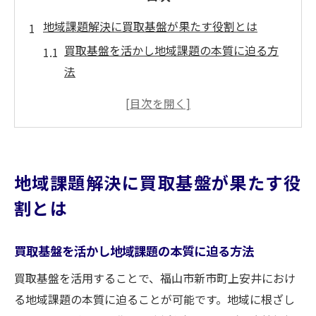
地域課題解決に買取基盤が果たす役割とは
買取基盤を活かし地域課題の本質に迫る方
法
買取による支援で住民の安心を実現する仕
組み
地域福祉と買取の連携がもたらす新たな価
値
地域課題解決に買取基盤が果たす役
買取基盤で資源循環を促す地域社会の形成
割とは
住宅支援と買取基盤の相乗効果を考える視
点
買取基盤を活かし地域課題の本質に迫る方法
買取活用が地域支援ネットワークに導く新展開
買取基盤を活用することで、福山市新市町上安井におけ
買取を軸に広がる地域支援ネットワークの
る地域課題の本質に迫ることが可能です。地域に根ざし
可能性