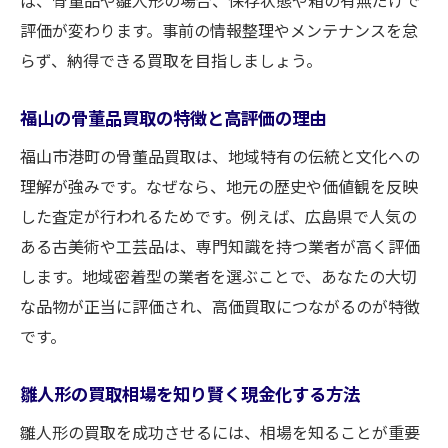
骨董品買取の市場動向と今後の予測につい
評価が変わります。事前の情報整理やメンテナンスを怠
て
らず、納得できる買取を目指しましょう。
福山で人気の骨董品買取サービス活用法
福山の骨董品買取の特徴と高評価の理由
雛人形の買取で後悔しないための選び方
福山市港町の骨董品買取は、地域特有の伝統と文化への
雛人形買取の流れと事前準備のコツ
理解が強みです。なぜなら、地元の歴史や価値観を反映
福山で雛人形を高価買取してもらう秘訣
した査定が行われるためです。例えば、広島県で人気の
買取査定額が上がる雛人形の特徴とは
ある古美術や工芸品は、専門知識を持つ業者が高く評価
雛人形買取の際に確認すべき注意点
します。地域密着型の業者を選ぶことで、あなたの大切
信頼できる雛人形買取業者の見分け方
な品物が正当に評価され、高価買取につながるのが特徴
福山の雛人形買取でよくある質問と対策
です。
福山市港町で注目される買取の流れとは
雛人形の買取相場を知り賢く現金化する方法
福山港町の買取サービス利用手順の全貌
出張買取や無料査定の活用法を紹介
雛人形の買取を成功させるには、相場を知ることが重要