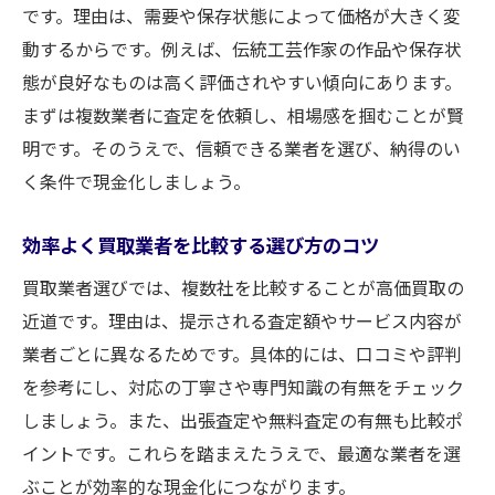
です。理由は、需要や保存状態によって価格が大きく変
買取の申し込みから現金化までの流れ
動するからです。例えば、伝統工芸作家の作品や保存状
港町で安心できる買取業者の見極め方
態が良好なものは高く評価されやすい傾向にあります。
効率よく買取を進めるためのポイント
まずは複数業者に査定を依頼し、相場感を掴むことが賢
買取後のフォローやサポート体制について
明です。そのうえで、信頼できる業者を選び、納得のい
買取価格を上げるためにできること
く条件で現金化しましょう。
買取前のメンテナンスが価格に与える影響
効率よく買取業者を比較する選び方のコツ
複数業者比較で買取価格を最大化するコツ
買取相場を把握して賢く交渉する方法
買取業者選びでは、複数社を比較することが高価買取の
高評価を狙った骨董品の見せ方とコツ
近道です。理由は、提示される査定額やサービス内容が
業者ごとに異なるためです。具体的には、口コミや評判
時期による買取価格の違いと注意点
を参考にし、対応の丁寧さや専門知識の有無をチェック
信頼できる買取業者との付き合い方
しましょう。また、出張査定や無料査定の有無も比較ポ
伝統工芸品を納得して手放すポイント
イントです。これらを踏まえたうえで、最適な業者を選
伝統工芸品の買取で重視される査定基準
ぶことが効率的な現金化につながります。