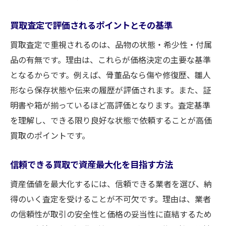
納得のいく買取のための情報収集方法
伝統工芸品買取で評価されるポイント紹介
買取査定で評価されるポイントとその基準
適正価格で手放すための準備と心構え
買取査定で重視されるのは、品物の状態・希少性・付属
買取に役立つ伝統工芸品の知識を深める
品の有無です。理由は、これらが価格決定の主要な基準
安心して伝統工芸品を現金化するコツ
となるからです。例えば、骨董品なら傷や修復歴、雛人
形なら保存状態や伝来の履歴が評価されます。また、証
高額査定を狙うなら知っておきたい買取情報
明書や箱が揃っているほど高評価となります。査定基準
買取で高額査定を得るための秘訣とは
を理解し、できる限り良好な状態で依頼することが高価
査定前に確認したいポイントを徹底解説
買取のポイントです。
骨董品買取の専門家が教える査定アップ術
雛人形の高額査定を引き出すコツとは
信頼できる買取で資産最大化を目指す方法
業者ごとの買取基準と価格差の理由
資産価値を最大化するには、信頼できる業者を選び、納
高額買取を実現する交渉術のポイント
得のいく査定を受けることが不可欠です。理由は、業者
大切な品を安心して現金化する方法まとめ
の信頼性が取引の安全性と価格の妥当性に直結するため