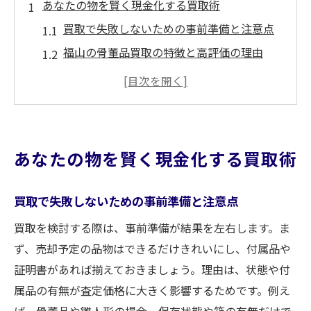
あなたの物を賢く現金化する買取術
買取で失敗しないための事前準備と注意点
福山の骨董品買取の特徴と高評価の理由
雛人形の買取相場を知り賢く現金化する方
法
効率よく買取業者を比較する選び方のコツ
買取査定で評価されるポイントとその基準
あなたの物を賢く現金化する買取術
信頼できる買取で資産最大化を目指す方法
骨董品の高価買取を実現する秘訣を解説
買取で失敗しないための事前準備と注意点
骨董品買取のプロが重視する査定ポイント
買取を検討する際は、事前準備が結果を左右します。ま
福山で骨董品買取を依頼する際の流れ解説
ず、売却予定の品物はできるだけきれいにし、付属品や
買取価格を上げるための保管・手入れの工
証明書があれば揃えておきましょう。理由は、状態や付
夫
属品の有無が査定価格に大きく影響するためです。例え
骨董品買取店選びで後悔しないための基準
ば、骨董品や雛人形の場合、保存状態や箱の有無だけで