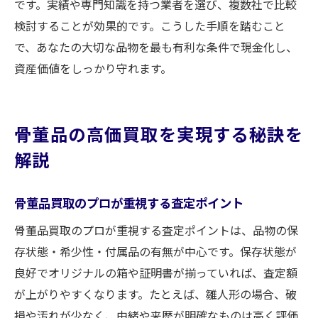
信頼できる買取業者の選び方と重要ポイン
です。実績や専門知識を持つ業者を選び、複数社で比較
ト
検討することが効果的です。こうした手順を踏むこと
で、あなたの大切な品物を最も有利な条件で現金化し、
買取で後悔しないためのチェックリスト
資産価値をしっかり守れます。
現金化までの流れとトラブル回避策
買取で得するための活用術と豆知識
資産価値を最大化する買取手法のまとめ
骨董品の高価買取を実現する秘訣を
今後の買取を賢く進めるためのアドバイス
解説
骨董品買取のプロが重視する査定ポイント
骨董品買取のプロが重視する査定ポイントは、品物の保
存状態・希少性・付属品の有無が中心です。保存状態が
良好でオリジナルの箱や証明書が揃っていれば、査定額
が上がりやすくなります。たとえば、雛人形の場合、破
損や汚れが少なく、由緒や来歴が明確なものは高く評価