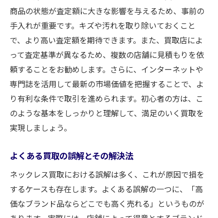
商品の状態が査定額に大きな影響を与えるため、事前の
詐欺業者を避けるポイント
手入れが重要です。キズや汚れを取り除いておくこと
買取業者とのコミュニケーションの重要性
で、より高い査定額を期待できます。また、買取店によ
買取前に知っておきたい査定の透明性のポイン
って査定基準が異なるため、複数の店舗に見積もりを依
ト
頼することをお勧めします。さらに、インターネットや
査定プロセスの理解が重要な理由
専門誌を活用して最新の市場価値を把握することで、よ
透明性のある査定を見極める方法
り有利な条件で取引を進められます。初心者の方は、こ
査定員に確認すべき質問
のような基本をしっかりと理解して、満足のいく買取を
査定基準を理解するためのヒント
実現しましょう。
査定額の根拠を知る方法
よくある買取の誤解とその解決法
納得のいく査定を受けるための準備
ネックレス買取における誤解は多く、これが原因で損を
成功するネックレス買取の秘訣と実践方法
するケースも存在します。よくある誤解の一つに、「高
成功体験から学ぶ買取のコツ
価なブランド品ならどこでも高く売れる」というものが
実践的な買取交渉術
あります。実際には、店舗によって得意とするブランド