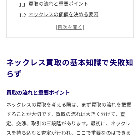
買取の流れと重要ポイント
ネックレスの価値を決める要因
初心者が知っておくべき買取の基本
よくある買取の誤解とその解決法
ネックレス買取時の注意すべき点
よくある質問とその回答
ネックレス買取の基本知識で失敗知
買取額アップのためのネックレスケア術
らず
日常的にできるネックレスのお手入れ方法
キズや汚れを防ぐコツ
買取の流れと重要ポイント
査定前にしておくべきこと
ネックレスの買取を考える際は、まず買取の流れを把握
長期間の保管時に気をつけるポイント
することが大切です。買取の流れは大きく分けて、査
プロのクリーニングを利用するメリット
定、交渉、取引の三段階があります。最初に、ネックレ
ネックレスの価値を保つための秘訣
スを持ち込むと査定が行われ、ここで重要なのはできる