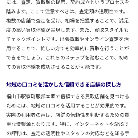
には、査定、買取額の提示、契約成立というプロセスを
選び
踏みます。ここで注意すべきは、査定額の透明性です。
広島県福山市駅家町服部本郷の評判の良い
複数の店舗で査定を受け、相場を把握することで、満足
買取店
度の高い買取体験が実現します。また、買取スタイルも
事前査定のポイントとその重要性
チェックポイントです。出張買取やオンライン査定を活
トラブルを避けるための安心取引ガイド
用することで、忙しい方でも効率的に買取を行うことが
信頼できる買取業者の特徴と見極め方
できるでしょう。これらのステップを踏むことで、初め
地域密着型買取の魅力福山市駅家町での信頼探
ての買取体験を成功させることが可能です。
し
地域の口コミを活かした信頼できる店舗の探し方
地元密着型の強みと安心感
福山市駅家町服部本郷で信頼できる買取店舗を見つける
駅家町の地域文化を大切にする買取店の役
ためには、地域の口コミを活用することが効果的です。
割
実際の利用者の声は、店舗の信頼性を判断するための貴
地域住民から愛される店舗の秘密
重な情報源となります。特に、インターネットやSNSで
福山市での地域密着型サービスの選び方
の評判は、査定の透明性やスタッフの対応などを知る手
信頼性を確保するための地元情報の活用