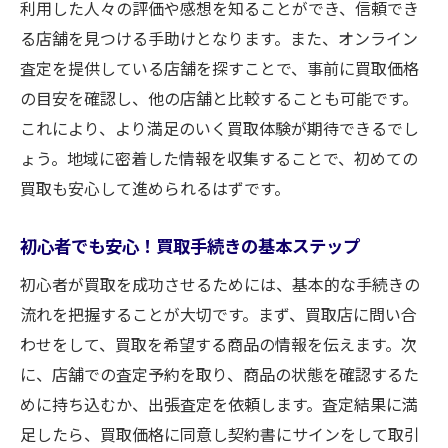
信頼性を重視した買取スタイルの選択基準
利用した人々の評価や感想を知ることができ、信頼でき
る店舗を見つける手助けとなります。また、オンライン
福山市で信頼できるスタイルの見極め方
査定を提供している店舗を探すことで、事前に買取価格
信頼を得るための買取業者の選び方
の目安を確認し、他の店舗と比較することも可能です。
買取スタイルの比較と信頼性の検証
これにより、より満足のいく買取体験が期待できるでし
広島県福山市で信頼を築く買取店の特徴
ょう。地域に密着した情報を収集することで、初めての
選ぶべき買取スタイルの信頼ポイント
買取も安心して進められるはずです。
初心者でも安心！買取手続きの基本ステップ
初心者が買取を成功させるためには、基本的な手続きの
流れを把握することが大切です。まず、買取店に問い合
わせをして、買取を希望する商品の情報を伝えます。次
に、店舗での査定予約を取り、商品の状態を確認するた
めに持ち込むか、出張査定を依頼します。査定結果に満
足したら、買取価格に同意し契約書にサインをして取引