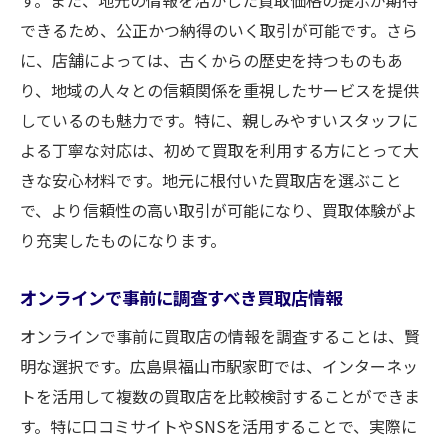
広島県福山市での出張買取の利用ガイド
できるため、公正かつ納得のいく取引が可能です。さら
遠方からの利用者が増える理由とは
に、店舗によっては、古くからの歴史を持つものもあ
り、地域の人々との信頼関係を重視したサービスを提供
駅家町服部本郷で注目の買取スタイルその特徴
しているのも魅力です。特に、親しみやすいスタッフに
を解説
よる丁寧な対応は、初めて買取を利用する方にとって大
地域特有の買取スタイルの魅力とは
きな安心材料です。地元に根付いた買取店を選ぶこと
駅家町服部本郷で話題の買取店をチェック
で、より信頼性の高い取引が可能になり、買取体験がよ
独自のサービスで注目を集める買取形態
り充実したものになります。
特徴を持った買取スタイルのメリットを紹
介
オンラインで事前に調査すべき買取店情報
福山市駅家町で選ぶべき買取方法の特徴
オンラインで事前に買取店の情報を調査することは、賢
注目度の高い買取スタイルの選び方
明な選択です。広島県福山市駅家町では、インターネッ
広島県福山市で選ぶべき買取スタイル信頼の鍵
トを活用して複数の買取店を比較検討することができま
を握る
す。特に口コミサイトやSNSを活用することで、実際に