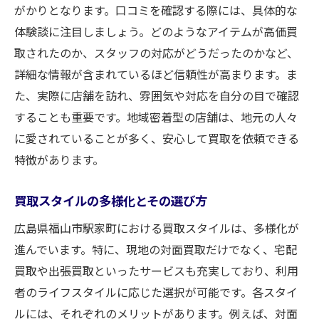
がかりとなります。口コミを確認する際には、具体的な
利用者の声から見る地域密着型の魅力
体験談に注目しましょう。どのようなアイテムが高価買
広島県の交通利便性を活かした買取スタイルの
取されたのか、スタッフの対応がどうだったのかなど、
選び方
詳細な情報が含まれているほど信頼性が高まります。ま
駅近店舗で実現するスムーズな買取体験
た、実際に店舗を訪れ、雰囲気や対応を自分の目で確認
交通の便が良い地域での買取店の利用方法
することも重要です。地域密着型の店舗は、地元の人々
に愛されていることが多く、安心して買取を依頼できる
広島県内外からのアクセスを考慮した店舗
特徴があります。
選び
忙しい方におすすめの便利な買取サービス
買取スタイルの多様化とその選び方
交通利便性を活かしたアクセス情報の確認
広島県福山市駅家町における買取スタイルは、多様化が
駅家町での移動手段を活用した買取スタイ
進んでいます。特に、現地の対面買取だけでなく、宅配
ル
買取や出張買取といったサービスも充実しており、利用
買取初心者でも安心駅家町で見つける最適スタ
者のライフスタイルに応じた選択が可能です。各スタイ
イル
ルには、それぞれのメリットがあります。例えば、対面