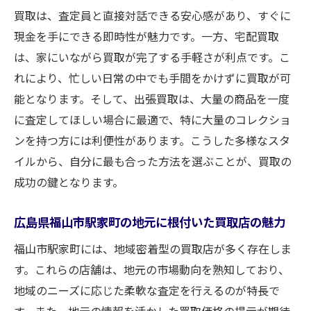
初心者に優しい店舗の特徴を押さえる
買取は、査定員と直接対話できる安心感があり、すぐに
失敗しない買取スタイルの選び方
現金を手にできる即時性が魅力です。一方、宅配買取
駅家町での初めての買取をサポートするサ
は、家にいながら買取が完了する手軽さが利点です。こ
ービス
れにより、忙しい日常の中でも手間をかけずに買取が可
初心者向けにおすすめの買取スタイル
能となります。そして、出張買取は、大量の商品を一度
に査定してほしい場合に最適で、特に大量のコレクショ
心配無用！初心者のための買取プロセス
ンを持つ方には利便性があります。こうした多様なスタ
初めての方でも安心して相談できる店舗
イルから、自分に最も合った方法を選ぶことが、買取の
遠方からも利用しやすい福山市の買取サービス
成功の鍵となります。
の実態
出張買取サービスの便利さとメリット
広島県福山市駅家町の地元に根付いた買取店の魅力
広島県外からでも安心して利用できる理由
福山市駅家町には、地域密着型の買取店が多く存在しま
遠方の方におすすめの買取サービスの選び
す。これらの店舗は、地元の市場動向を熟知しており、
方
地域のニーズに応じた柔軟な査定を行えるのが特長で
自宅からでも簡単に買取依頼ができる方法
す。また、地元の情報を活かした買取価格の提示が期待