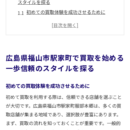
スタイルを探る
初めての買取体験を成功させるために
地域の口コミを活かした信頼できる店舗の
探し方
買取スタイルの多様化とその選び方
広島県福山市駅家町の地元に根付いた買取
広島県福山市駅家町で買取を始める
店の魅力
一歩信頼のスタイルを探る
オンラインで事前に調査すべき買取店情報
初心者でも安心！買取手続きの基本ステッ
初めての買取体験を成功させるために
プ
初めて買取を利用する際は、信頼できる店舗を選ぶこと
駅家町服部本郷で安心の買取スタイルその秘密
が大切です。広島県福山市駅家町服部本郷は、多くの買
に迫る
取店舗が集まる地域であり、選択肢が豊富にあります。
信頼の背景にある地域密着のアプローチ
まず、買取の流れを知っておくことが重要です。一般的
長年の実績が物語る安心感を提供する店舗