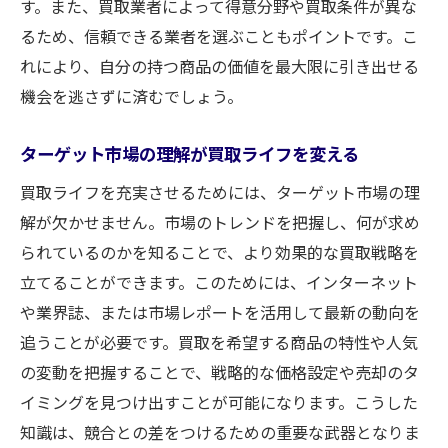
買取ライフを支援するオンライン市場調査
す。また、買取業者によって得意分野や買取条件が異な
買取のプロが教える価格交渉の極意
るため、信頼できる業者を選ぶこともポイントです。こ
れにより、自分の持つ商品の価値を最大限に引き出せる
買取ライフでの効果的な交渉術
機会を逃さずに済むでしょう。
買取ライフにおける信頼構築の方法
価格交渉で買取ライフを成功に導くポイン
ターゲット市場の理解が買取ライフを変える
ト
買取ライフを充実させるためには、ターゲット市場の理
買取ライフを支えるコミュニケーションの
解が欠かせません。市場のトレンドを把握し、何が求め
技術
られているのかを知ることで、より効果的な買取戦略を
買取ライフでの心理的駆け引き
立てることができます。このためには、インターネット
買取ライフにおける価値の伝え方
や業界誌、または市場レポートを活用して最新の動向を
買取のタイミングを見極めて利益を最大化する
追うことが必要です。買取を希望する商品の特性や人気
買取ライフでの最適な売却時期の判断基準
の変動を把握することで、戦略的な価格設定や売却のタ
季節変動が買取ライフに与える影響
イミングを見つけ出すことが可能になります。こうした
知識は、競合との差をつけるための重要な武器となりま
買取ライフにおける市場サイクルの理解