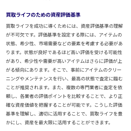
成功体験を生む買取ライフの戦略
買取ライフでのガイドラインの策定
買取ライフのための資産評価基準
顧客ニーズを理解した買取ライフの実践
買取ライフを成功に導くためには、資産評価基準の理解
買取ライフの成功事例から学ぶ
が不可欠です。評価基準を設定する際には、アイテムの
買取ライフを支える継続的な学習
状態、希少性、市場需要などの要素を考慮する必要があ
ります。状態が良好であるほど高い評価を受ける可能性
買取ライフを彩るための賢い売却ポイント
があり、希少性や需要が高いアイテムはさらに評価が上
買取ライフでの売却計画の立案
がる傾向にあります。そこで、事前にアイテムのクリー
高値売却を実現する買取ライフの戦略
ニングやメンテナンスを行い、最高の状態で査定に臨む
買取ライフにおける商品のプレゼンテーシ
ことが推奨されます。また、複数の専門業者に査定を依
ョン
頼し、各業者の評価ポイントを比較することで、より正
買取ライフでの売却チャネルの選定
確な資産価値を把握することが可能です。こうした評価
買取ライフでの価格見直しのタイミング
基準を理解し、適切に活用することで、買取ライフを豊
買取ライフを彩るアフターサービス
かにし、資産を最大限に活用することができます。