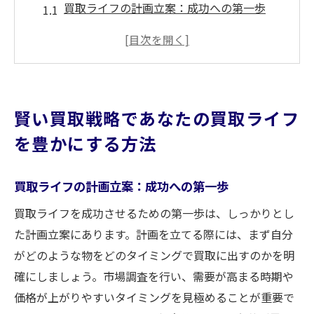
買取ライフの計画立案：成功への第一歩
ターゲット市場の理解が買取ライフを変え
る
買取ライフを最大化するための価格設定
買取ライフのための資産評価基準
賢い買取戦略であなたの買取ライフ
買取ライフにおける顧客心理の活用法
を豊かにする方法
買取ライフを支えるデジタルツールの活用
市場調査を活用した買取の成功法則とは
買取ライフの計画立案：成功への第一歩
買取ライフを導く市場データ分析の重要性
買取ライフを成功させるための第一歩は、しっかりとし
買取ライフでの市場トレンド予測方法
た計画立案にあります。計画を立てる際には、まず自分
競合分析が買取ライフに及ぼす影響
がどのような物をどのタイミングで買取に出すのかを明
買取ライフのためのターゲット市場の選定
確にしましょう。市場調査を行い、需要が高まる時期や
買取ライフでの需要と供給のバランス
価格が上がりやすいタイミングを見極めることが重要で