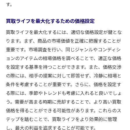
す。
タイミングを活かした買取ライフ戦略
買取ライフでの短期と中長期の視点
買取ライフを最大化するための価格設定
買取ライフにおけるリスク管理
買取ライフを最大化するには、適切な価格設定が鍵とな
買取の流れを理解して競合に差をつける秘訣
ります。まず、商品の市場価値を正確に把握することが
買取ライフを成功させるためのプロセス理
重要です。市場調査を行い、同じジャンルやコンディシ
解
ョンのアイテムの相場価格を調べることで、適正な価格
買取ライフを支える効率的な手続き
を設定する基準を持つことができます。また、価格交渉
競合分析で買取ライフを差別化する方法
の際には、相手の提案に対して即答せず、冷静に相場と
買取ライフにおける顧客体験の向上
条件を考慮することが重要です。さらに、価格を設定す
る際には、季節やトレンドも考慮に入れると良いでしょ
買取ライフの流れを最適化するための技術
う。需要が高まる時期に売却することで、より高い買取
買取ライフでの法規制とコンプライアンス
価格を得ることができる可能性があります。これらのス
成功する買取体験のための必須の知識と戦略
テップを踏むことで、買取ライフをより効果的に管理
買取ライフでの基礎知識の重要性
し、最大の利益を追求することが可能です。