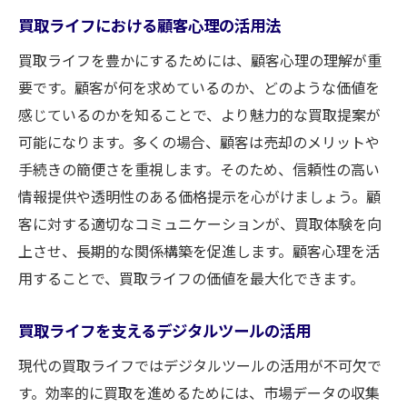
プロが伝授する買取での失敗を防ぐ方法
買取ライフにおける顧客心理の活用法
買取ライフに潜むリスクの見極め方
買取ライフを豊かにするためには、顧客心理の理解が重
失敗を避けるための買取ライフのチェック
要です。顧客が何を求めているのか、どのような価値を
ポイント
感じているのかを知ることで、より魅力的な買取提案が
プロの視点で買取ライフを見直す
可能になります。多くの場合、顧客は売却のメリットや
買取ライフでのトラブルシューティング
手続きの簡便さを重視します。そのため、信頼性の高い
失敗から学ぶ買取ライフの教訓
情報提供や透明性のある価格提示を心がけましょう。顧
買取ライフでのフィードバックの活用
客に対する適切なコミュニケーションが、買取体験を向
上させ、長期的な関係構築を促進します。顧客心理を活
用することで、買取ライフの価値を最大化できます。
買取ライフを支えるデジタルツールの活用
現代の買取ライフではデジタルツールの活用が不可欠で
す。効率的に買取を進めるためには、市場データの収集