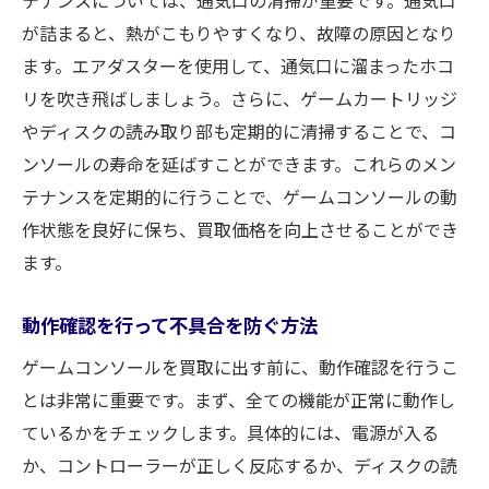
業者の信頼性を確認するポイント
が詰まると、熱がこもりやすくなり、故障の原因となり
買取実績と査定の透明性をチェックしよう
ます。エアダスターを使用して、通気口に溜まったホコ
利用者の口コミや評判を参考にする
リを吹き飛ばしましょう。さらに、ゲームカートリッジ
訪問査定と店舗査定の違い
やディスクの読み取り部も定期的に清掃することで、コ
契約内容と手数料の確認方法
ンソールの寿命を延ばすことができます。これらのメン
トラブルを避けるための注意点
テナンスを定期的に行うことで、ゲームコンソールの動
作状態を良好に保ち、買取価格を向上させることができ
複数の買取店舗を比較する重要性を福山市で理
ます。
解する
複数店舗の査定を受けるメリット
動作確認を行って不具合を防ぐ方法
査定価格の比較と交渉のコツ
ゲームコンソールを買取に出す前に、動作確認を行うこ
オンライン査定と店舗査定の違い
とは非常に重要です。まず、全ての機能が正常に動作し
店舗ごとの特典やサービスの違い
ているかをチェックします。具体的には、電源が入る
実際に比較して得られた高価買取事例
か、コントローラーが正しく反応するか、ディスクの読
効率的に査定を受けるためのスケジュール