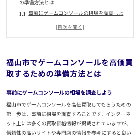
の準備方法とは
事前にゲームコンソールの相場を調査しよ
う
買取前に必要な書類や付属品を確認しよう
箱や説明書の保管方法についての注意点
ゲームコンソールの清掃とメンテナンス方
福山市でゲームコンソールを高価買
法
取するための準備方法とは
動作確認を行って不具合を防ぐ方法
売却時期を見極めるポイント
事前にゲームコンソールの相場を調査しよう
ゲームコンソールの状態が買取額に与える影響
福山市でゲームコンソールを高価買取してもらうための
を福山市で学ぶ
第一歩は、事前に相場を調査することです。インターネ
新品同様の状態と中古品の価値の違い
ット上には多くの買取価格情報が掲載されていますが、
傷や汚れが買取額に与える影響
信頼性の高いサイトや専門店の情報を参考にすると良い
動作不良のあるゲームコンソールの評価基