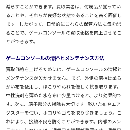
付属品が揃っていると評価が上がる理由
減らすことができます。買取業者は、付属品が揃ってい
ることや、それらが良好な状態であることを高く評価し
付属品が欠けている場合の対策
ます。したがって、日常的にこれらの保管方法に気を配
実際の買取価格アップの事例紹介
ることで、ゲームコンソールの買取価格を向上させるこ
福山市で買取価格を上げるためのゲームコンソ
とができます。
ールのメンテナンス方法
定期的な清掃と点検の重要性
ゲームコンソールの清掃とメンテナンス方法
専門業者によるメンテナンスの活用
買取価格を上げるためには、ゲームコンソールの清掃と
自宅でできる簡単なメンテナンス方法
メンテナンスが欠かせません。まず、外側の清掃は柔ら
故障を防ぐための取り扱い注意点
かい布を使用し、ほこりや汚れを優しく拭き取ります。
長期間の保存方法と注意点
中性洗剤を薄めた水を布に少量つけると、より効果的で
メンテナンス履歴を記録しておくメリット
す。次に、端子部分の掃除も大切です。乾いた布やエア
ダスターを使い、ホコリやゴミを取り除きましょう。こ
信頼性のある買取業者を選ぶ方法とは？福山市
れにより、接触不良を防ぐことができます。内部のメン
での賢い選択
テナンスについては、通気口の清掃が重要です。通気口