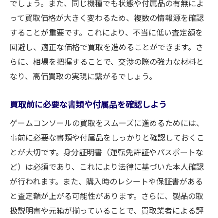
でしょう。また、同じ機種でも状態や付属品の有無によ
準
って買取価格が大きく変わるため、複数の情報源を確認
使用頻度と製品寿命の関連性
することが重要です。これにより、不当に低い査定額を
メンテナンス履歴が評価されるポイント
回避し、適正な価格で買取を進めることができます。さ
外観の状態が与える第一印象の重要性
らに、相場を把握することで、交渉の際の強力な材料と
買取業者の選び方で変わる！福山市でのゲーム
なり、高価買取の実現に繋がるでしょう。
コンソール買取のポイント
買取前に必要な書類や付属品を確認しよう
口コミや評価を参考にした業者選び
ゲームコンソールの買取をスムーズに進めるためには、
買取価格の比較サイトを活用しよう
事前に必要な書類や付属品をしっかりと確認しておくこ
地元の店舗とオンライン業者のメリット・
とが大切です。身分証明書（運転免許証やパスポートな
デメリット
ど）は必須であり、これにより法律に基づいた本人確認
信頼性の高い買取業者の見分け方
が行われます。また、購入時のレシートや保証書がある
買取業者の査定基準を理解する
と査定額が上がる可能性があります。さらに、製品の取
キャンペーンや特典を活用して高価買取を
扱説明書や元箱が揃っていることで、買取業者による評