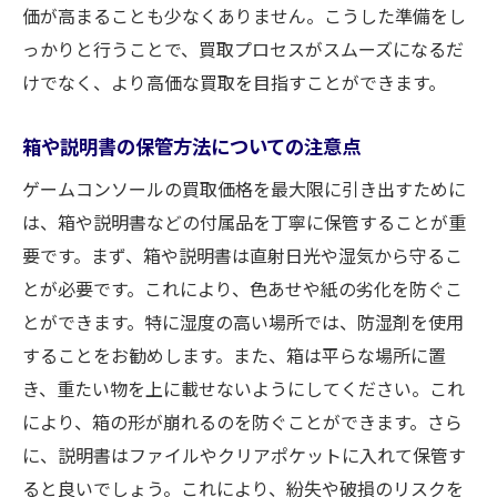
目指す
価が高まることも少なくありません。こうした準備をし
福山市でゲームコンソール買取価格を最大化す
っかりと行うことで、買取プロセスがスムーズになるだ
るための秘訣
けでなく、より高価な買取を目指すことができます。
人気モデルや限定版の価値を理解しよう
箱や説明書の保管方法についての注意点
市場の需要と供給を見極める方法
付属品とセットで売却するメリット
ゲームコンソールの買取価格を最大限に引き出すために
は、箱や説明書などの付属品を丁寧に保管することが重
タイミングを見計らって売却するコツ
要です。まず、箱や説明書は直射日光や湿気から守るこ
買取価格交渉のポイント
とが必要です。これにより、色あせや紙の劣化を防ぐこ
高価買取を狙うための一工夫
とができます。特に湿度の高い場所では、防湿剤を使用
付属品の有無が買取価格に与える効果とは？福
することをお勧めします。また、箱は平らな場所に置
山市での事例
き、重たい物を上に載せないようにしてください。これ
箱や説明書が買取価格に与える影響
により、箱の形が崩れるのを防ぐことができます。さら
コントローラーやケーブルの重要性
に、説明書はファイルやクリアポケットに入れて保管す
限定版特典やグッズの価値
ると良いでしょう。これにより、紛失や破損のリスクを