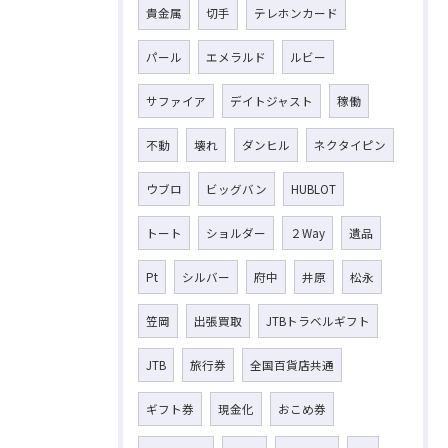
貴金属
切手
テレホンカード
パール
エメラルド
ルビー
サファイア
デイトジャスト
稼働
不動
壊れ
ダンヒル
ネクタイピン
ウブロ
ビッグバン
HUBLOT
トート
ショルダー
２Way
遺品
Pt
シルバー
府中
井原
松永
笠岡
出張買取
JTBトラベルギフト
JTB
旅行券
全国百貨店共通
ギフト券
現金化
おこめ券