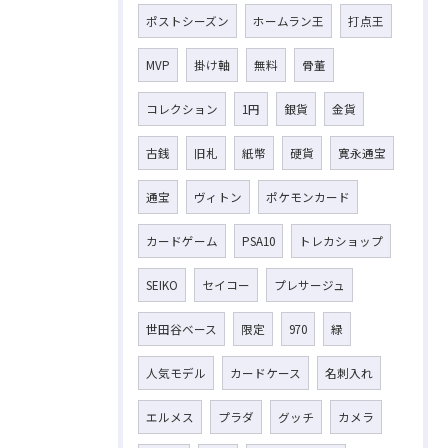
ポストシーズン
ホームラン王
打点王
MVP
掛け軸
無料
骨董
コレクション
1円
銀貨
金貨
古銭
旧札
紙幣
硬貨
寛永通宝
通宝
ヴィトン
ポケモンカード
カードゲーム
PSA10
トレカショップ
SEIKO
セイコー
プレサージュ
世田谷ベース
限定
970
緑
人気モデル
カードケース
名刺入れ
エルメス
プラダ
グッチ
カメラ