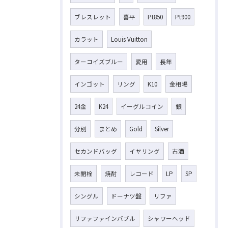
ブレスレット
喜平
Pt850
Pt900
カラット
Louis Vuitton
ターコイズブルー
愛用
長年
インゴット
リング
K10
金相場
24金
K24
イーグルコイン
銀
分別
まとめ
Gold
Silver
セカンドバッグ
イヤリング
古酒
未開栓
焼酎
レコード
LP
SP
シングル
ドーナツ盤
リファ
リファファインバブル
シャワーヘッド