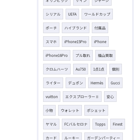
オリンピック
サイン
ジャージ
シリアル
UEFA
ワールドカップ
ポーチ
ハイブランド
付属品
スマホ
iPhone15Pro
iPhone
iPhone16Pro
プル取れ
福山買取
クロムハーツ
Au750
1点1点
個別
ライター
デュポン
Hermès
Gucci
vuitton
エクスプローラーⅡ
安心
小物
ウォレット
ポシェット
ヤマル
FCバルセロナ
Topps
Finest
カード
ルーキー
ガーデンパーティー