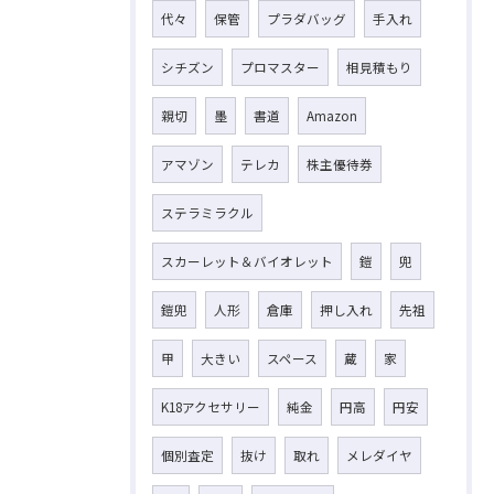
代々
保管
プラダバッグ
手入れ
シチズン
プロマスター
相見積もり
親切
墨
書道
Amazon
アマゾン
テレカ
株主優待券
ステラミラクル
スカーレット＆バイオレット
鎧
兜
鎧兜
人形
倉庫
押し入れ
先祖
甲
大きい
スペース
蔵
家
K18アクセサリー
純金
円高
円安
個別査定
抜け
取れ
メレダイヤ