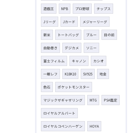
遊戯王
NPB
プロ野球
チップス
Jリーグ
Jカード
メジャーリーグ
新米
トートバッグ
ブルー
目の前
自動巻き
デジカメ
ソニー
富士フィルム
キャノン
カシオ
一眼レフ
K18K10
SV925
地金
色石
ポケットモンスター
マジックザギャザリング
MTG
PSA鑑定
ロイヤルアルバート
ロイヤルコペンハーゲン
HOYA