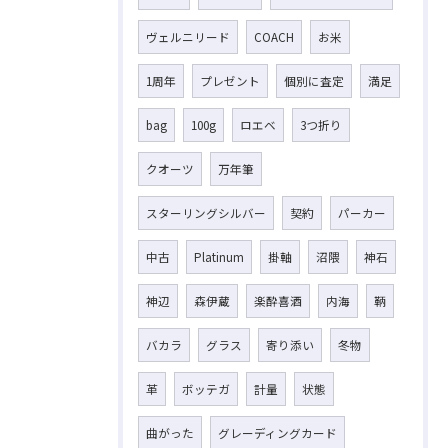
ヴェルニリード
COACH
お米
1周年
プレゼント
個別に査定
満足
bag
100g
ロエベ
3つ折り
クオーツ
万年筆
スターリングシルバー
契約
パーカー
中古
Platinum
掛軸
沼隈
神石
神辺
森伊蔵
楽酔喜酒
内海
鞆
バカラ
グラス
寄り添い
冬物
革
ボッテガ
計量
状態
曲がった
グレーディングカード