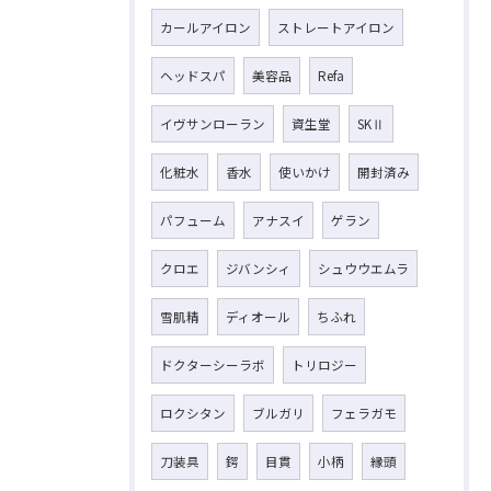
カールアイロン
ストレートアイロン
ヘッドスパ
美容品
Refa
イヴサンローラン
資生堂
SKⅡ
化粧水
香水
使いかけ
開封済み
パフューム
アナスイ
ゲラン
クロエ
ジバンシィ
シュウウエムラ
雪肌精
ディオール
ちふれ
ドクターシーラボ
トリロジー
ロクシタン
ブルガリ
フェラガモ
刀装具
鍔
目貫
小柄
縁頭