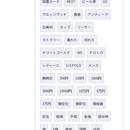
図書カード
NEXT
ビール券
UC
ウエッジウッド
食器
アンティーク
古美術
カップ
ソーサー
カトラリー
壊れた
切れた
ホワイトゴールド
WG
ＰＯＬＯ
レディース
U.S POLO
メンズ
腕時計
500円
100円
1000円
5000円
10000円
10万円
5万円
1万円
御在位
御即位
御成婚
記念
昭和
平成
金歯
詰め物
歯
X線
検査
詳細
白秋