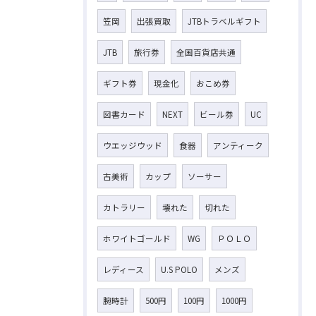
笠岡
出張買取
JTBトラベルギフト
JTB
旅行券
全国百貨店共通
ギフト券
現金化
おこめ券
図書カード
NEXT
ビール券
UC
ウエッジウッド
食器
アンティーク
古美術
カップ
ソーサー
カトラリー
壊れた
切れた
ホワイトゴールド
WG
ＰＯＬＯ
レディース
U.S POLO
メンズ
腕時計
500円
100円
1000円