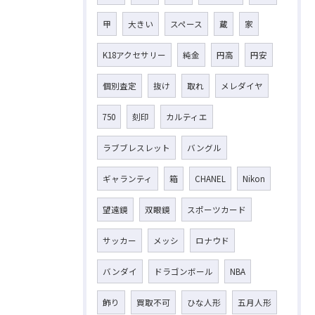
甲
大きい
スペース
蔵
家
K18アクセサリー
純金
円高
円安
個別査定
抜け
取れ
メレダイヤ
750
刻印
カルティエ
ラブブレスレット
バングル
ギャランティ
箱
CHANEL
Nikon
望遠鏡
双眼鏡
スポーツカード
サッカー
メッシ
ロナウド
バンダイ
ドラゴンボール
NBA
飾り
買取不可
ひな人形
五月人形