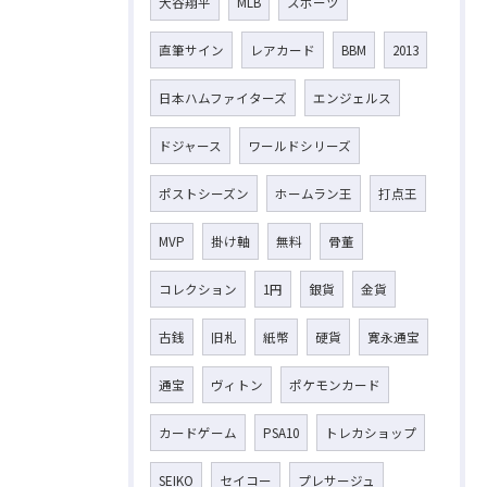
大谷翔平
MLB
スポーツ
直筆サイン
レアカード
BBM
2013
日本ハムファイターズ
エンジェルス
ドジャース
ワールドシリーズ
ポストシーズン
ホームラン王
打点王
MVP
掛け軸
無料
骨董
コレクション
1円
銀貨
金貨
古銭
旧札
紙幣
硬貨
寛永通宝
通宝
ヴィトン
ポケモンカード
カードゲーム
PSA10
トレカショップ
SEIKO
セイコー
プレサージュ