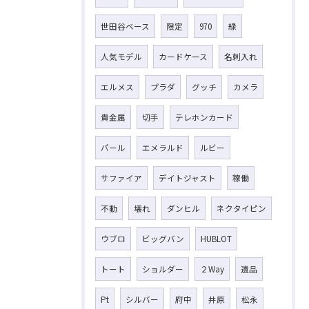
世田谷ベース
限定
970
緑
人気モデル
カードケース
名刺入れ
エルメス
プラダ
グッチ
カメラ
貴金属
切手
テレホンカード
パール
エメラルド
ルビー
サファイア
デイトジャスト
稼働
不動
壊れ
ダンヒル
ネクタイピン
ウブロ
ビッグバン
HUBLOT
トート
ショルダー
２Way
遺品
Pt
シルバー
府中
井原
松永