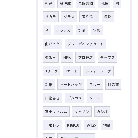
神辺
森伊蔵
楽酔喜酒
内海
鞆
バカラ
グラス
寄り添い
冬物
革
ボッテガ
計量
状態
曲がった
グレーディングカード
遊戯王
NPB
プロ野球
チップス
Jリーグ
Jカード
メジャーリーグ
新米
トートバッグ
ブルー
目の前
自動巻き
デジカメ
ソニー
富士フィルム
キャノン
カシオ
一眼レフ
K18K10
SV925
地金