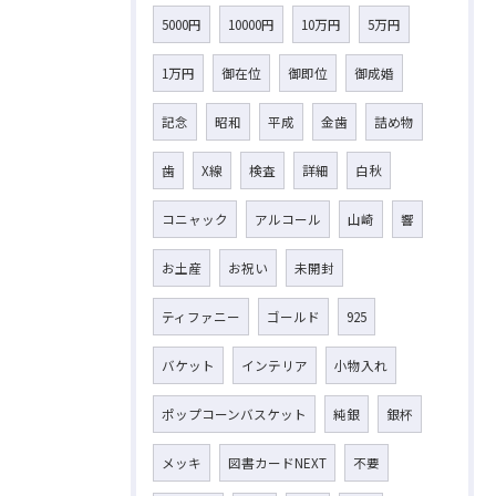
5000円
10000円
10万円
5万円
1万円
御在位
御即位
御成婚
記念
昭和
平成
金歯
詰め物
歯
X線
検査
詳細
白秋
コニャック
アルコール
山崎
響
お土産
お祝い
未開封
ティファニー
ゴールド
925
バケット
インテリア
小物入れ
ポップコーンバスケット
純銀
銀杯
メッキ
図書カードNEXT
不要