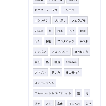
ドクターシーラボ
トリロジー
ロクシタン
ブルガリ
フェラガモ
刀装具
鍔
目貫
小柄
縁頭
代々
保管
プラダバッグ
手入れ
シチズン
プロマスター
相見積もり
親切
墨
書道
Amazon
アマゾン
テレカ
株主優待券
ステラミラクル
スカーレット＆バイオレット
鎧
兜
鎧兜
人形
倉庫
押し入れ
先祖