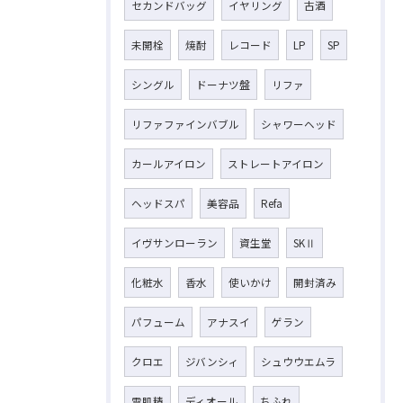
セカンドバッグ
イヤリング
古酒
未開栓
焼酎
レコード
LP
SP
シングル
ドーナツ盤
リファ
リファファインバブル
シャワーヘッド
カールアイロン
ストレートアイロン
ヘッドスパ
美容品
Refa
イヴサンローラン
資生堂
SKⅡ
化粧水
香水
使いかけ
開封済み
パフューム
アナスイ
ゲラン
クロエ
ジバンシィ
シュウウエムラ
雪肌精
ディオール
ちふれ